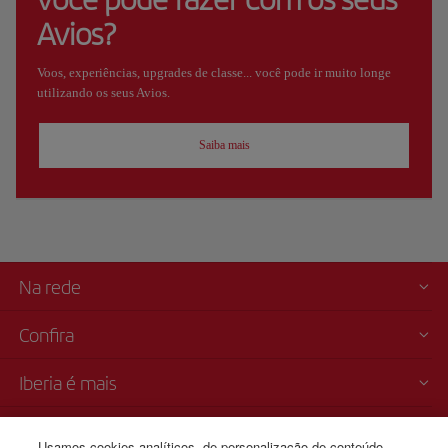
Avios?
Voos, experiências, upgrades de classe... você pode ir muito longe
utilizando os seus Avios.
Saiba mais
Na rede
Confira
Iberia é mais
Transparência
Usamos cookies analíticos, de personalização de conteúdo