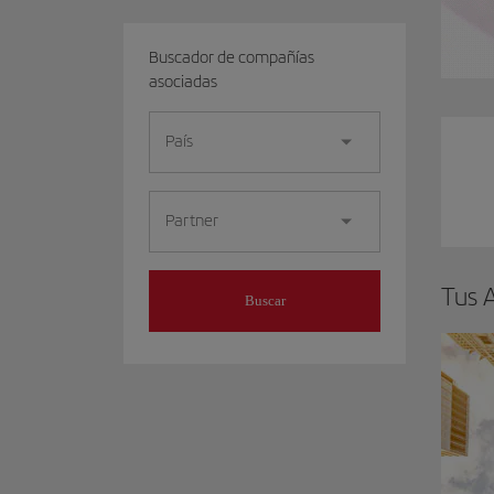
Buscador de compañías
asociadas
País
Partner
Tus A
Buscar