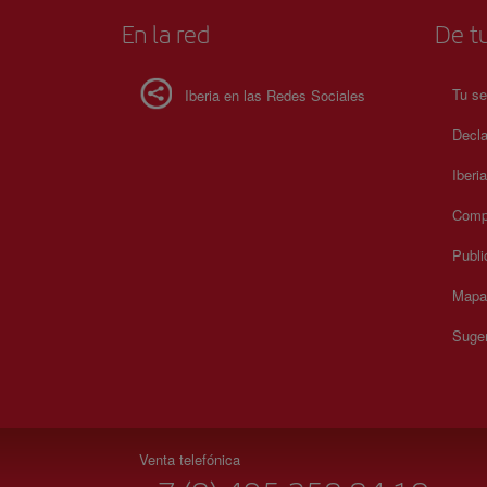
En la red
De tu
Tu se
Iberia en las Redes Sociales
Decla
Iberi
Compr
Publi
Mapa 
Suger
Venta telefónica