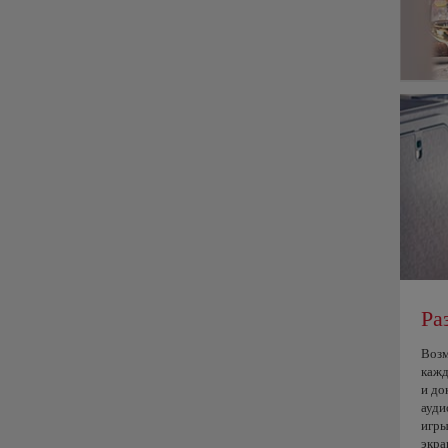
Ра
Возм
кажд
и до
ауди
игры
экра