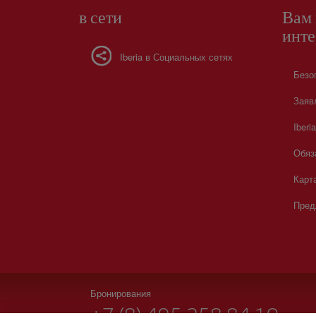
в сети
Вам 
инте
Iberia в Социальных сетях
Безо
Заяв
Iberi
Обяз
Карта
Пред
Бронирования
+7 (8) 495 258 84 10