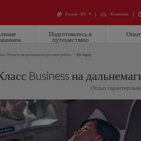
Россия - RU
Компании
вление
Подготовьтесь к
Опыт 
ованием
путешествию
асс Business на дальнемагистральных рейсах
На борту
Класс Business на дальнема
Отдых гарантирован