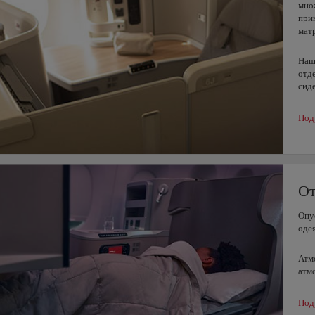
мно
при
мат
Наш
отд
сид
Под
О
Опу
оде
Атм
атм
Под