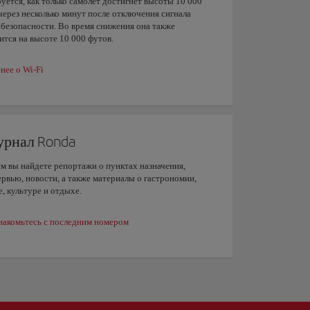
уется, как только самолет достигнет высоты 10 000
через несколько минут после отключения сигнала
 безопасности. Во время снижения она также
тся на высоте 10 000 футов.
нее о Wi-Fi
рнал Ronda
ем вы найдете репортажи о пунктах назначения,
ервью, новости, а также материалы о гастрономии,
, культуре и отдыхе.
накомьтесь с последним номером