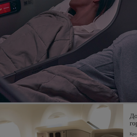
До
го
Кров