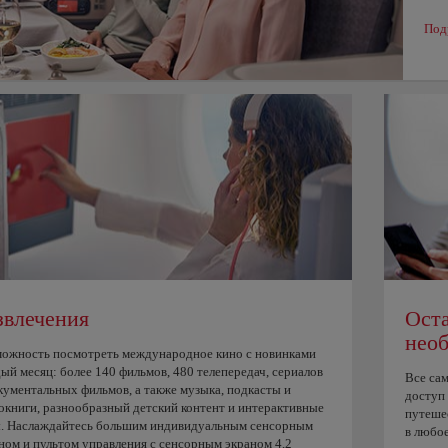
Под
звлечения
Оста
нео
ожность посмотреть международное кино с новинками
ый месяц: более 140 фильмов, 480 телепередач, сериалов
Все са
кументальных фильмов, а также музыка, подкасты и
доступ 
окниги, разнообразный детский контент и интерактивные
путешес
. Наслаждайтесь большим индивидуальным сенсорным
в любое
ном и пультом управления с сенсорным экраном 4,2