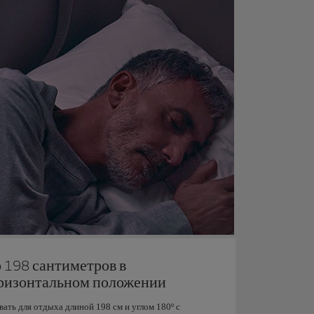
 198 сантиметров в
ризонтальном положении
ать для отдыха длиной 198 см и углом 180º с