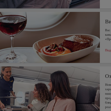
Ви
Вас
кав
«Пр
Под
Оз
Нов
хар
наш
про
блю
реа