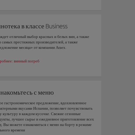
нотека в классе Business
 ждет отличный выбор красных и белых вин, а также
ы самых престижных производителей, а также
едложение месяца» от компании Araex.
робнее: винный погреб
накомьтесь с меню
ое гастрономическое предложение, вдохновленное
актерными вкусами Испании, позволяет почувствовать
у культуру в каждом кусочке. Свежие сезонные
дукты, лучшее сырье и ежедневное приготовление всех
д. Вы можете ознакомиться с меню на борту в режиме
льного времени