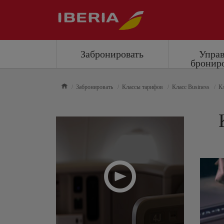
Забронировать
Упра
бронир
Забронировать
Классы тарифов
Класс Business
Кл