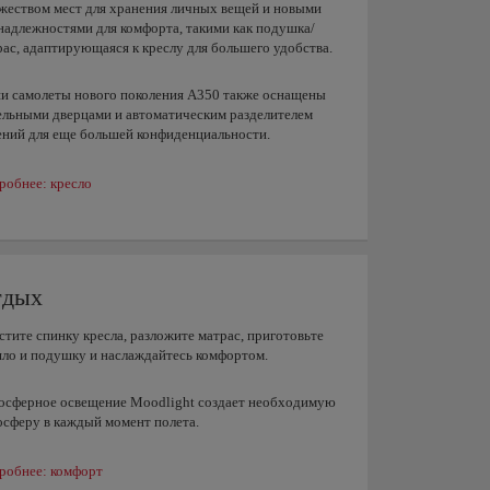
жеством мест для хранения личных вещей и новыми
надлежностями для комфорта, такими как подушка/
рас, адаптирующаяся к креслу для большего удобства.
и самолеты нового поколения A350 также оснащены
ельными дверцами и автоматическим разделителем
ений для еще большей конфиденциальности.
робнее: кресло
тдых
стите спинку кресла, разложите матрас, приготовьте
яло и подушку и наслаждайтесь комфортом.
осферное освещение Moodlight создает необходимую
осферу в каждый момент полета.
робнее: комфорт