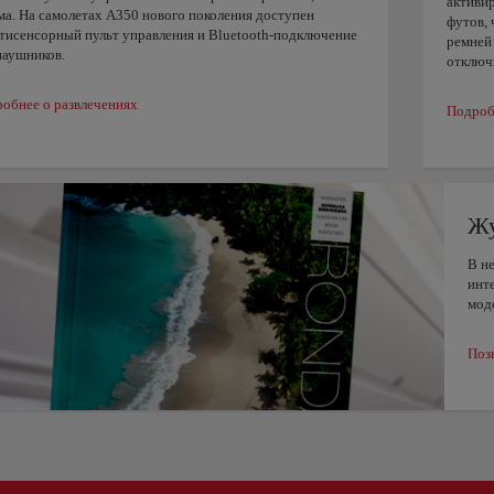
активир
а. На самолетах A350 нового поколения доступен
футов, 
тисенсорный пульт управления и Bluetooth-подключение
ремней
наушников.
отключи
обнее о развлечениях
Подроб
Жу
В н
инт
моде
Поз