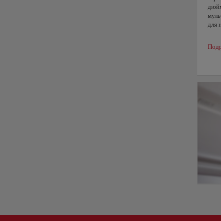
дюйм
муль
для 
Подр