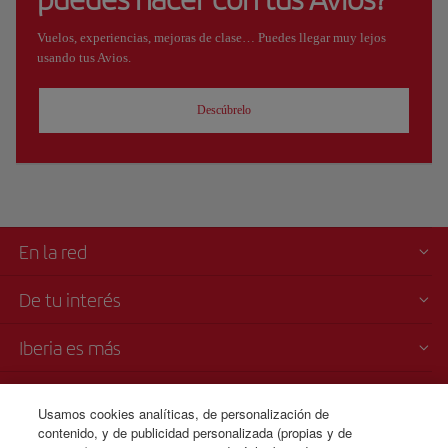
Vuelos, experiencias, mejoras de clase… Puedes llegar muy lejos
usando tus Avios.
Descúbrelo
En la red
De tu interés
Iberia es más
Transparencia
Usamos cookies analíticas, de personalización de
contenido, y de publicidad personalizada (propias y de
Venta telefónica