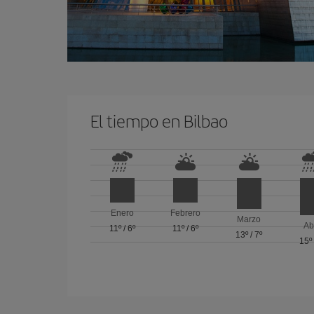
El tiempo en Bilbao
Enero
Febrero
Marzo
Ab
11º
/
6º
11º
/
6º
13º
/
7º
15º