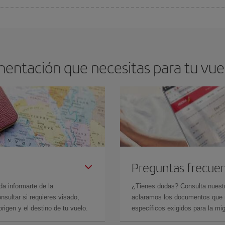
os baratos. Las claves para encontrar los mejores precios son
anticiparte y 
drán. Además, si buscas los vuelos con las fechas y los horarios del viaje un
entación que necesitas para tu vuel
Preguntas frecue
da informarte de la
¿Tienes dudas? Consulta nues
sultar si requieres visado,
aclaramos los documentos que ne
rigen y el destino de tu vuelo.
específicos exigidos para la mi