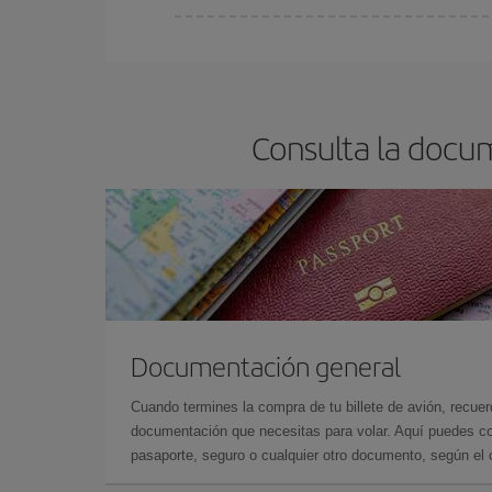
Cualquier día de la semana puedes encontrar vuel
reserves tus billetes de avión más baratos te sal
barato.
Consulta la docum
Documentación general
Cuando termines la compra de tu billete de avión, recuer
documentación que necesitas para volar. Aquí puedes con
pasaporte, seguro o cualquier otro documento, según el o