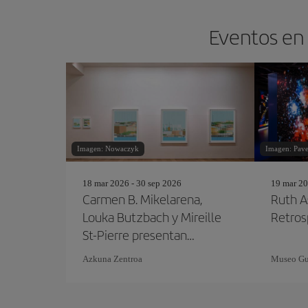
Eventos en 
Imagen: Nowaczyk
Imagen: Pave
18 mar 2026 - 30 sep 2026
19 mar 20
Carmen B. Mikelarena,
Ruth A
Louka Butzbach y Mireille
Retros
St-Pierre presentan
'Flores, trenes y
Azkuna Zentroa
Museo Gu
monstruas'