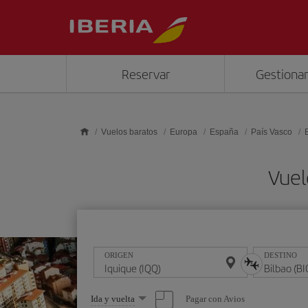
Saltar al contenido principal
Reservar
Gestionar
Vuelos baratos
Europa
España
País Vasco
Vuel
ORIGEN
DESTINO
Seleccione
Pagar con Avios
Ida y vuelta