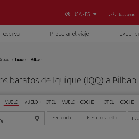
USA - ES
Empresas
 reserva
Preparar el viaje
Experien
Bilbao
Iquique - Bilbao
os baratos de Iquique (IQQ) a Bilbao 
VUELO
VUELO + HOTEL
VUELO + COCHE
HOTEL
COCHE
Fecha ida
Fecha vuelta
1
A
Introduce la fecha en formato día/mes/año
Introduce la fecha en format