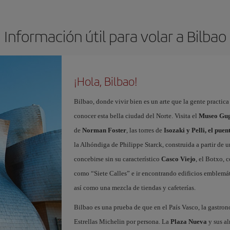
Información útil para volar a Bilbao
¡Hola, Bilbao!
Bilbao, donde vivir bien es un arte que la gente practic
conocer esta bella ciudad del Norte. Visita el
Museo Gug
de
Norman Foster
, las torres de
Isozaki y Pelli, el pue
la Alhóndiga de Philippe Starck, construida a partir de 
concebirse sin su característico
Casco Viejo
, el Botxo, 
como “Siete Calles” e ir encontrando edificios emblemát
así como una mezcla de tiendas y cafeterías.
Bilbao es una prueba de que en el País Vasco, la gastron
Estrellas Michelin por persona. La
Plaza Nueva
y sus al