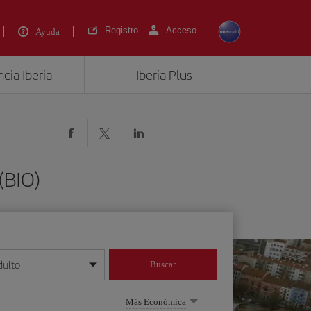
Registro
Acceso
Ayuda
cia Iberia
Iberia Plus
(BIO)
dulto
Buscar
o día/mes/año
Más Económica