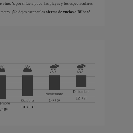
vino. Y, por si fuera poco, las playas y los espectaculares
metro. ¡No dejes escapar las
ofertas de vuelos a Bilbao
!
Diciembre
Noviembre
12º
/
7º
Octubre
14º
/
9º
iembre
19º
/
13º
/
15º