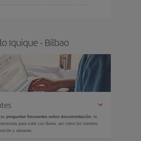
ser flexible.
Lo normal es que
cuanto antes
 poco abiertos, podrás
elegir el precio más
o Iquique - Bilbao
ntes
tras
preguntas frecuentes sobre documentación
: te
cesitas para volar con Iberia, así como los trámites
gración y aduanas.