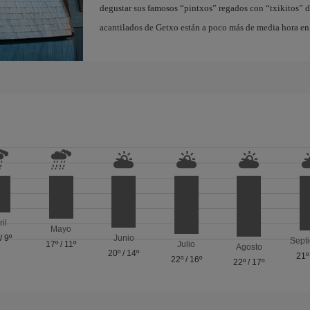
degustar sus famosos “pintxos” regados con “txikitos” de 
acantilados de Getxo están a poco más de media hora en 
ril
Mayo
/
9º
Junio
Sept
17º
/
11º
Julio
Agosto
20º
/
14º
21º
22º
/
16º
22º
/
17º