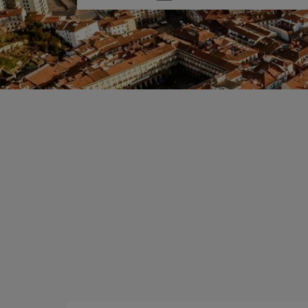
una
opción