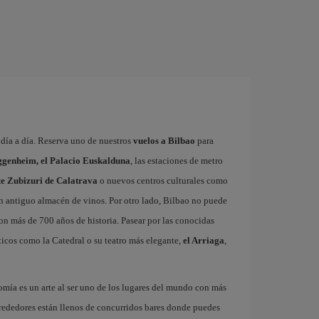
a día a día. Reserva uno de nuestros
vuelos a Bilbao
para
genheim, el Palacio Euskalduna
, las estaciones de metro
nte Zubizuri de Calatrava
o nuevos centros culturales como
un antiguo almacén de vinos. Por otro lado, Bilbao no puede
con más de 700 años de historia. Pasear por las conocidas
icos como la Catedral o su teatro más elegante,
el Arriaga
,
omía es un arte al ser uno de los lugares del mundo con más
rededores están llenos de concurridos bares donde puedes