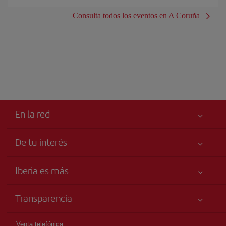
Consulta todos los eventos en A Coruña
En la red
De tu interés
Tu seguridad es lo primero
Iberia es más
Accesibilidad
Noticias y Novedades
Compromiso de servicio
Transparencia
Grupo Iberia
Publicidad
Información Legal
Accionistas e Inversores
Mapa del sitio
Venta telefónica