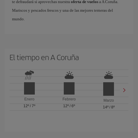
te defraudará si aprovechas nuestra
oferta de vuelos
a A Coruña.
Mariscos y pescados frescos y una de las mejores terneras del
mundo.
El tiempo en A Coruña
Enero
Febrero
Marzo
12º
/
7º
12º
/
6º
14º
/
8º