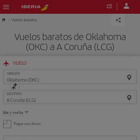
Saltar al contenido principal
Vuelos baratos
Vuelos baratos de Oklahoma
(OKC) a A Coruña (LCG)
VUELO
ORIGEN
DESTINO
Seleccione
Ida y vuelta
una
opción
Pagar con Avios