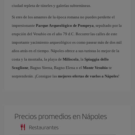
ciudad repleta de túneles y galerías subterráneas.
Si eres de los amantes de la época romana no puedes perderte el
impresionante
Parque Arqueológico de Pompeya
, sepultado por la
erupción del Vesubio en el año 79 d.C. Recorrer las calles de este
importante yacimiento arqueológico es como pasear más de dos mil
años atrás en el tiempo. Nápoles ofrece a sus turistas lo mejor de la
costa y la montaña, la playa de
Miliscola
, la
Spiaggia dello
Scoglione
, Bagno Sirena, Bagno Elena o el
Monte Vesubio
te
sorprenderán. ¡Consigue las
mejores ofertas de vuelos a Nápoles
!
Precios promedios en Nápoles
Restaurantes