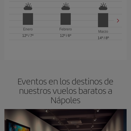
Enero
Febrero
Marzo
12º
/
7º
12º
/
6º
14º
/
8º
Eventos en los destinos de
nuestros vuelos baratos a
Nápoles