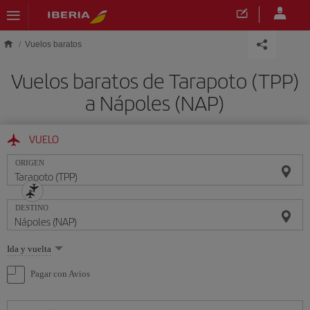
Saltar al contenido principal
Vuelos baratos
Vuelos baratos de Tarapoto (TPP)
a Nápoles (NAP)
VUELO
ORIGEN
DESTINO
Seleccione
Ida y vuelta
una
opción
Pagar con Avios