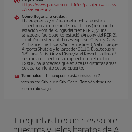
Página web:
https://www.parisaeroport.fr/es/pasajeros/access
o/ir-a-paris-orly
Cómo llegar a la ciudad:
El aeropuerto y el área metropolitana están
conectados por medio de un autobús (aeropuerto-
estación Pont de Rungis del tren RER C) y una
lanzadera (aeropuerto-estación Antony del RER B).
También existen autobuses expreso: Orlybus, Cars
Air France line 1, Cars Air France line 3, Val d'Europe
Airports Shuttle y la lanzader 91.10. El autobús nº
183 une Paris- Orly y Disneyland Resort. La línea 7
de tranvía conecta el aeropuerto con el metro.
Existe una lanzadera que enlaza las distintas áreas
de aparcamiento del aeropuerto.
Terminales:
El aeropuerto está dividido en 2
terminales: Orly sur y Orly Oeste. También tiene una
terminal de carga.
Preguntas frecuentes sobre
nuestros vuelos baratos de A