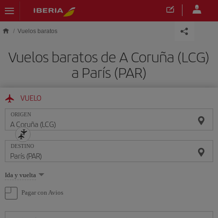
Saltar al contenido principal
Vuelos baratos
Vuelos baratos de A Coruña (LCG)
a París (PAR)
VUELO
ORIGEN
DESTINO
Seleccione
Ida y vuelta
una
opción
Pagar con Avios