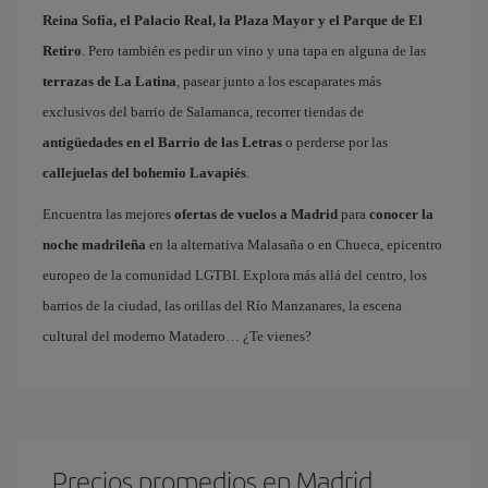
Reina Sofía, el Palacio Real, la Plaza Mayor y el Parque de El
Retiro
. Pero también es pedir un vino y una tapa en alguna de las
terrazas de La Latina
, pasear junto a los escaparates más
exclusivos del barrio de Salamanca, recorrer tiendas de
antigüedades en el Barrio de las Letras
o perderse por las
callejuelas del bohemio Lavapiés
.
Encuentra las mejores
ofertas de vuelos a Madrid
para
conocer la
noche madrileña
en la alternativa Malasaña o en Chueca, epicentro
europeo de la comunidad LGTBI. Explora más allá del centro, los
barrios de la ciudad, las orillas del Río Manzanares, la escena
cultural del moderno Matadero… ¿Te vienes?
Precios promedios en Madrid