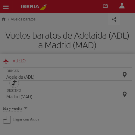
Saltar al contenido principal
Vuelos baratos
Vuelos baratos de Adelaida (ADL)
a Madrid (MAD)
VUELO
ORIGEN
DESTINO
Seleccione
Ida y vuelta
una
opción
Pagar con Avios