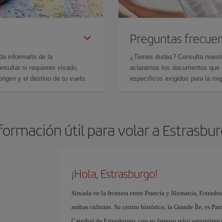
Preguntas frecue
da informarte de la
¿Tienes dudas? Consulta nues
sultar si requieres visado,
aclaramos los documentos que ne
rigen y el destino de tu vuelo.
específicos exigidos para la mi
formación útil para volar a Estrasbu
¡Hola, Estrasburgo!
Situada en la frontera entre Francia y Alemania, Estrasb
ambas culturas. Su centro histórico, la Grande Île, es P
Catedral de Estrasburgo, con su famoso reloj astronómic