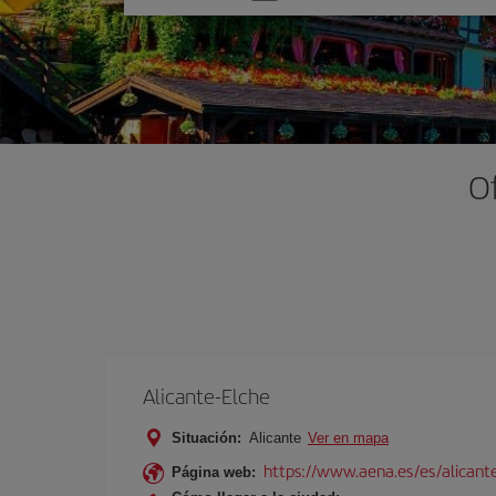
una
opción
Of
Alicante-Elche
Situación:
Alicante
Ver en mapa
https://www.aena.es/es/alicant
Página web: