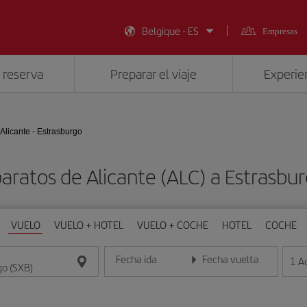
Belgique - ES
Empresas
 reserva
Preparar el viaje
Experien
Alicante - Estrasburgo
aratos de Alicante (ALC) a Estrasbu
VUELO
VUELO + HOTEL
VUELO + COCHE
HOTEL
COCHE
Fecha ida
Fecha vuelta
1
A
Introduce la fecha en formato día/mes/año
Introduce la fecha en format