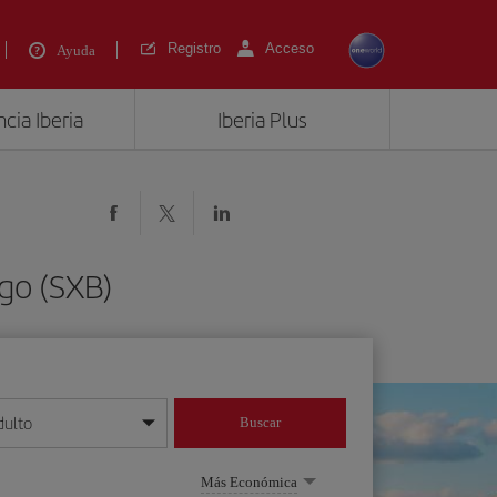
Registro
Acceso
Ayuda
cia Iberia
Iberia Plus
rgo (SXB)
dulto
Buscar
o día/mes/año
Más Económica