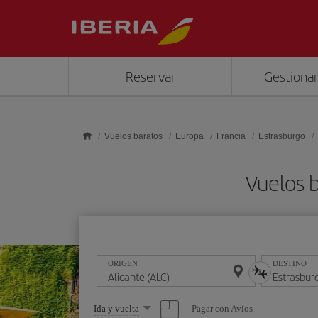
Saltar al contenido principal
Reservar
Gestionar
Vuelos baratos
Europa
Francia
Estrasburgo
Vuelos b
ORIGEN
DESTINO
Seleccione
Pagar con Avios
Ida y vuelta