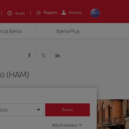
Registro
Acceso
Ayuda
cia Iberia
Iberia Plus
go (HAM)
dulto
Buscar
o día/mes/año
Más Económica