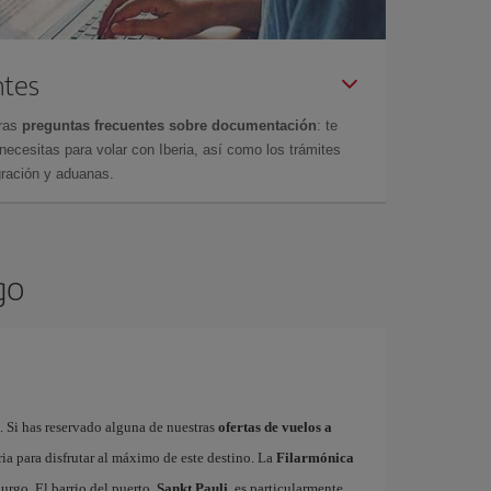
ntes
tras
preguntas frecuentes sobre documentación
: te
cesitas para volar con Iberia, así como los trámites
gración y aduanas.
go
 Si has reservado alguna de nuestras
ofertas de vuelos a
ia para disfrutar al máximo de este destino. La
Filarmónica
urgo. El barrio del puerto,
Sankt Pauli
, es particularmente