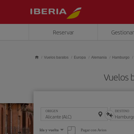
Saltar al contenido principal
Reservar
Gestionar
Vuelos baratos
Europa
Alemania
Hamburgo
Vuelos 
ORIGEN
DESTINO
Seleccione
Pagar con Avios
Ida y vuelta