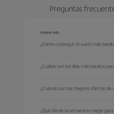
Preguntas frecuente
Ampliar todo
¿Cómo conseguir el vuelo más barat
Podrás ahorrar en tu billete de avión de Alicante
las fechas y horarios de ida y vuelta.
¿Cuáles son los días más baratos pa
Para saber qué días te saldrá más económico vol
quieres ir y en qué fechas habías pensado viajar
¿Cuándo son las mejores ofertas de
para que puedas encontrar la mejor oferta. Ademá
más en el precio de tu billete.
Puedes conseguir los vuelos más baratos viajan
periodos de vacaciones escolares son temporada
¿Qué día de la semana es mejor para
precios encontrarás.