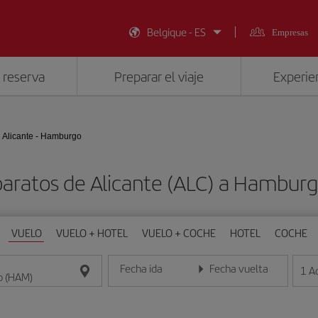
Belgique - ES
Empresas
 reserva
Preparar el viaje
Experien
Alicante - Hamburgo
baratos de Alicante (ALC) a Hambur
VUELO
VUELO + HOTEL
VUELO + COCHE
HOTEL
COCHE
Fecha ida
Fecha vuelta
1
A
Introduce la fecha en formato día/mes/año
Introduce la fecha en format