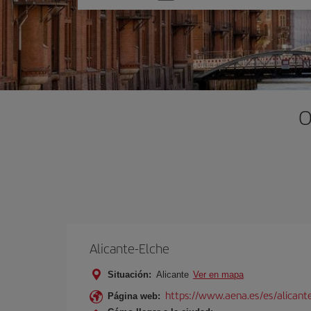
una
opción
O
Alicante-Elche
Situación:
Alicante
Ver en mapa
https://www.aena.es/es/alicant
Página web: