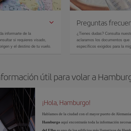
Preguntas frecue
da informarte de la
¿Tienes dudas? Consulta nues
sultar si requieres visado,
aclaramos los documentos que ne
rigen y el destino de tu vuelo.
específicos exigidos para la mi
nformación útil para volar a Hambur
¡Hola, Hamburgo!
Hablamos de la ciudad con el mayor puerto de Alemania.
Hamburgo
aquí encontrarás toda la información necesar
del Elba
es uno de los edificios más llamativos de Hamb