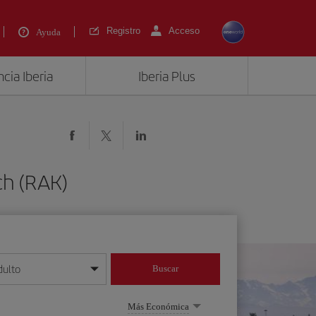
Registro
Acceso
Ayuda
cia Iberia
Iberia Plus
ch (RAK)
dulto
Buscar
o día/mes/año
Más Económica