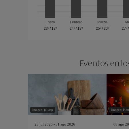
Enero
Febrero
Marzo
Ab
23º
/
18º
24º
/
19º
25º
/
20º
27º
Eventos en lo
Imagen: juliaap
Imagen: Piotr
23 jul 2026 - 31 ago 2026
08 ago 20