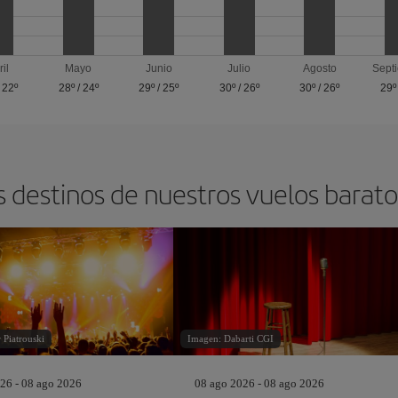
ril
Mayo
Junio
Julio
Agosto
Sept
/
22º
28º
/
24º
29º
/
25º
30º
/
26º
30º
/
26º
29º
s destinos de nuestros vuelos barat
 Piatrouski
Imagen: Dabarti CGI
26 - 08 ago 2026
08 ago 2026 - 08 ago 2026