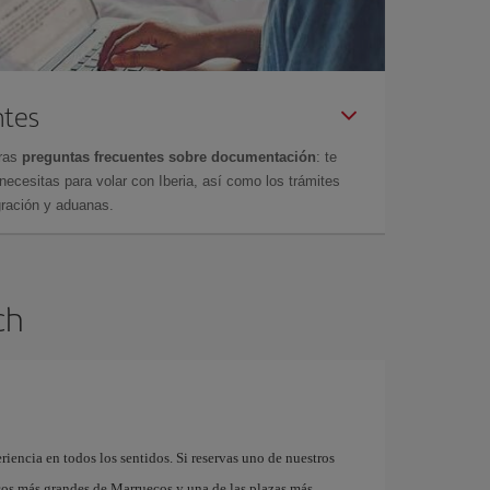
ntes
tras
preguntas frecuentes sobre documentación
: te
cesitas para volar con Iberia, así como los trámites
gración y aduanas.
ch
riencia en todos los sentidos. Si reservas uno de nuestros
cos más grandes de Marruecos y una de las plazas más