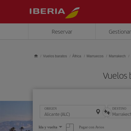
Saltar al contenido principal
Reservar
Gestionar
Vuelos baratos
África
Marruecos
Marrakech
Vuelos 
ORIGEN
DESTINO
Seleccione
Pagar con Avios
Ida y vuelta