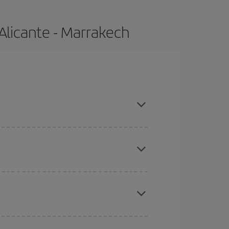
Alicante - Marrakech
compras con antelación y puedes ser flexible con
ratos
. Dinos desde dónde vuelas, a dónde
ra días cercanos
, tanto de ida como de vuelta,
gunos
horarios
puede que te hagan ahorrar aún
eral las Navidades, la Semana Santa y los