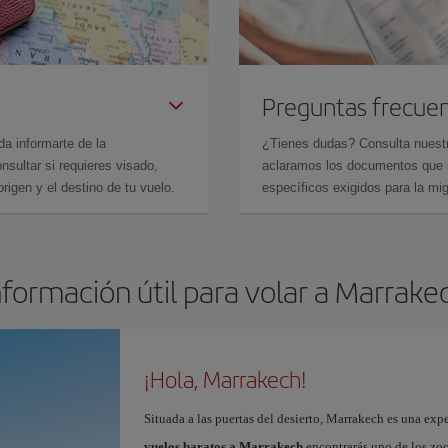
Preguntas frecue
da informarte de la
¿Tienes dudas? Consulta nues
sultar si requieres visado,
aclaramos los documentos que ne
rigen y el destino de tu vuelo.
específicos exigidos para la mi
nformación útil para volar a Marrake
¡Hola, Marrakech!
Situada a las puertas del desierto, Marrakech es una expe
vuelos baratos a Marrakech
encontrarás uno de los zo