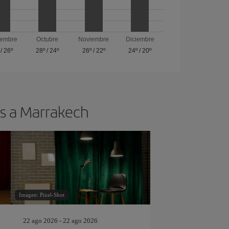
iembre
Octubre
Noviembre
Diciembre
/
26º
28º
/
24º
26º
/
22º
24º
/
20º
os a Marrakech
Imagen: Pixel-Shot
22 ago 2026 - 22 ago 2026