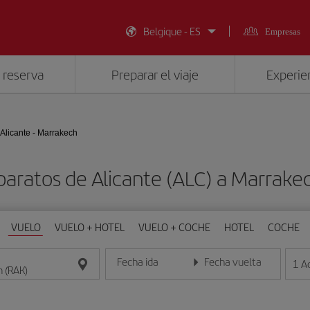
Belgique - ES
Empresas
 reserva
Preparar el viaje
Experien
Alicante - Marrakech
baratos de Alicante (ALC) a Marrake
VUELO
VUELO + HOTEL
VUELO + COCHE
HOTEL
COCHE
Fecha ida
Fecha vuelta
1
A
Introduce la fecha en formato día/mes/año
Introduce la fecha en format