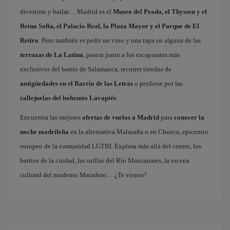
divertirse y bailar… Madrid es el
Museo del Prado, el Thyssen y el
Reina Sofía, el Palacio Real, la Plaza Mayor y el Parque de El
Retiro
. Pero también es pedir un vino y una tapa en alguna de las
terrazas de La Latina
, pasear junto a los escaparates más
exclusivos del barrio de Salamanca, recorrer tiendas de
antigüedades en el Barrio de las Letras
o perderse por las
callejuelas del bohemio Lavapiés
.
Encuentra las mejores
ofertas de vuelos a Madrid
para
conocer la
noche madrileña
en la alternativa Malasaña o en Chueca, epicentro
europeo de la comunidad LGTBI. Explora más allá del centro, los
barrios de la ciudad, las orillas del Río Manzanares, la escena
cultural del moderno Matadero… ¿Te vienes?