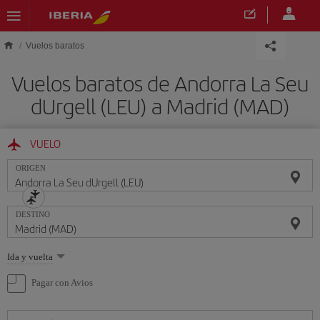
Saltar al contenido principal
Vuelos baratos
Vuelos baratos de Andorra La Seu
dUrgell (LEU) a Madrid (MAD)
VUELO
ORIGEN
DESTINO
Seleccione
Ida y vuelta
una
opción
Pagar con Avios