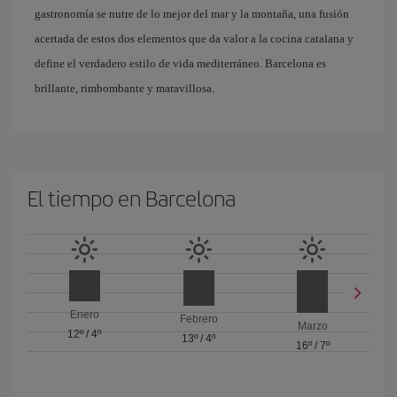
gastronomía se nutre de lo mejor del mar y la montaña, una fusión
acertada de estos dos elementos que da valor a la cocina catalana y
define el verdadero estilo de vida mediterráneo. Barcelona es
brillante, rimbombante y maravillosa.
El tiempo en Barcelona
Enero
Febrero
Marzo
12º
/
4º
13º
/
4º
16º
/
7º