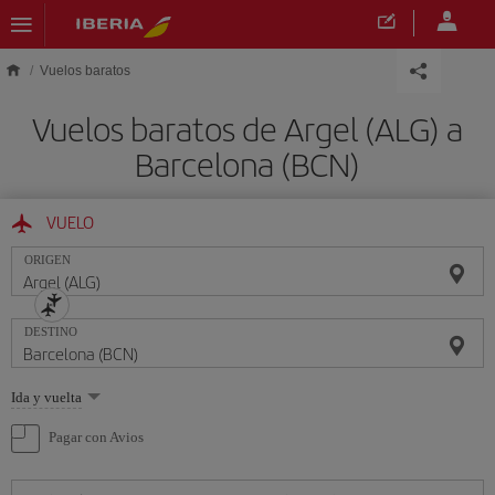
Saltar al contenido principal
Vuelos baratos
Vuelos baratos de Argel (ALG) a
Barcelona (BCN)
VUELO
ORIGEN
DESTINO
Seleccione
Ida y vuelta
una
opción
Pagar con Avios