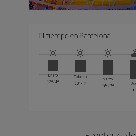
El tiempo en Barcelona
Enero
Febrero
Marzo
12º
/
4º
13º
/
4º
Ab
16º
/
7º
18º
Eventos en lo