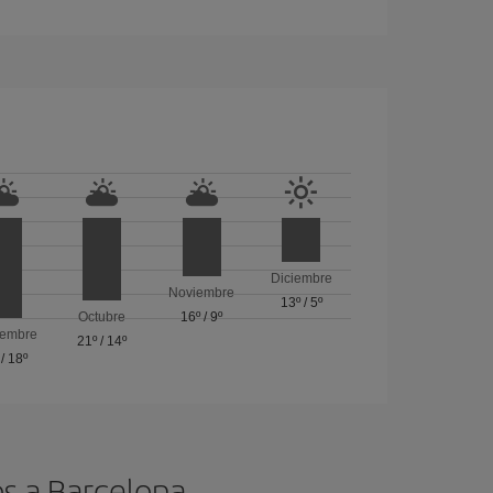
Diciembre
Noviembre
13º
/
5º
Octubre
16º
/
9º
iembre
21º
/
14º
/
18º
os a Barcelona