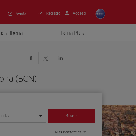
Registro
Acceso
Ayuda
cia Iberia
Iberia Plus
lona (BCN)
dulto
Buscar
o día/mes/año
Más Económica