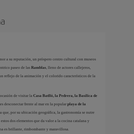
na
onor a su reputación, un próspero centro cultural con museos
éntrico paseo de las
Ramblas
, lleno de actores callejeros,
 un reflejo de la animación y el colorido característicos de la
ocasión de visitar la
Casa Batlló, la Pedrera, la Basílica de
es desconectar frente al mar en la popular
playa de la
ta que, por su ubicación geográfica, la gastronomía se nutre
 estos dos elementos que da valor a la cocina catalana y
na es brillante, rimbombante y maravillosa.