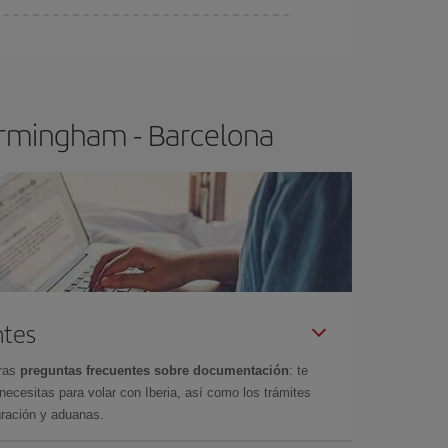
ser flexible.
Lo normal es que
cuanto antes
 poco abiertos, podrás
elegir el precio más
irmingham - Barcelona
ntes
tras
preguntas frecuentes sobre documentación
: te
cesitas para volar con Iberia, así como los trámites
gración y aduanas.