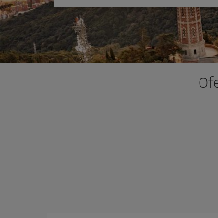
una
opción
Ofe