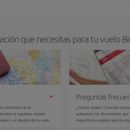
os baratos. Las claves para encontrar los mejores precios son
anticiparte y 
drán. Además, si buscas los vuelos con las fechas y los horarios del viaje un
ación que necesitas para tu vuelo B
Preguntas frecue
da informarte de la
¿Tienes dudas? Consulta nues
sultar si requieres visado,
aclaramos los documentos que ne
rigen y el destino de tu vuelo.
específicos exigidos para la mi