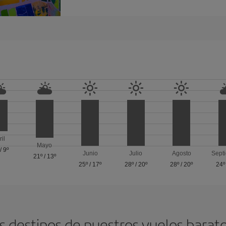
ril
Mayo
/
9º
Junio
Julio
Agosto
Sept
21º
/
13º
25º
/
17º
28º
/
20º
28º
/
20º
24º
s destinos de nuestros vuelos barat