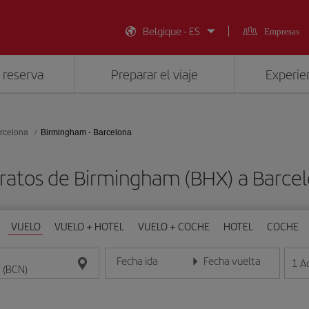
Belgique - ES
Empresas
 reserva
Preparar el viaje
Experien
rcelona
Birmingham - Barcelona
ratos de Birmingham (BHX) a Barce
VUELO
VUELO + HOTEL
VUELO + COCHE
HOTEL
COCHE
Fecha ida
Fecha vuelta
1
A
Introduce la fecha en formato día/mes/año
Introduce la fecha en format