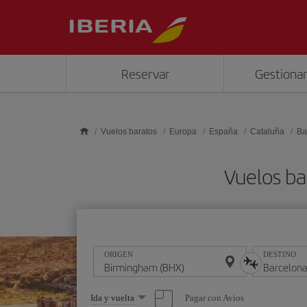
Saltar al contenido principal
Reservar
Gestionar
Vuelos baratos
Europa
España
Cataluña
Ba
Vuelos ba
ORIGEN
DESTINO
Seleccione
Pagar con Avios
Ida y vuelta