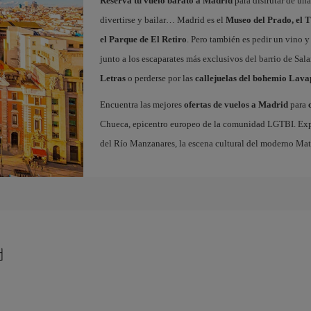
Reserva tu vuelo barato a Madrid
para disfrutar de un
divertirse y bailar… Madrid es el
Museo del Prado, el T
el Parque de El Retiro
. Pero también es pedir un vino y
junto a los escaparates más exclusivos del barrio de Sal
Letras
o perderse por las
callejuelas del bohemio Lava
Encuentra las mejores
ofertas de vuelos a Madrid
para
Chueca, epicentro europeo de la comunidad LGTBI. Explora
del Río Manzanares, la escena cultural del moderno Ma
d