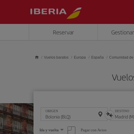
Saltar al contenido principal
Reservar
Gestionar
Vuelos baratos
Europa
España
Comunidad de
Vuelo
ORIGEN
DESTINO
Seleccione
Pagar con Avios
Ida y vuelta