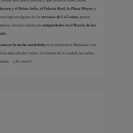
a ciudad que nunca duerme y que invita a comer, beber,
hyssen y el Reina Sofía, el Palacio Real, la Plaza Mayor y
 una tapa en alguna de las
terrazas de La Latina
, pasear
amanca, recorrer tiendas de
antigüedades en el Barrio de las
piés
.
conocer la noche madrileña
en la alternativa Malasaña o en
 más allá del centro, los barrios de la ciudad, las orillas
tadero… ¿Te vienes?