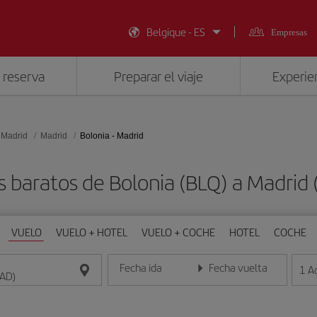
Belgique - ES
Empresas
 reserva
Preparar el viaje
Experien
 Madrid
Madrid
Bolonia - Madrid
s baratos de Bolonia (BLQ) a Madrid
VUELO
VUELO + HOTEL
VUELO + COCHE
HOTEL
COCHE
Fecha ida
Fecha vuelta
1
A
Introduce la fecha en formato día/mes/año
Introduce la fecha en format