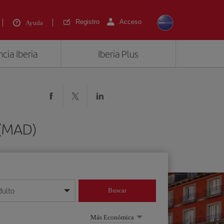
Registro
Acceso
Ayuda
cia Iberia
Iberia Plus
 (MAD)
dulto
Buscar
o día/mes/año
Más Económica