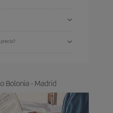
elo y de que las tarifas más baratas (turista)
lonia-Madrid-dest
.
ra el vuelo más barato.
 precio?
ser flexible.
Lo normal es que
cuanto antes
 poco abiertos, podrás
elegir el precio más
o Bolonia - Madrid