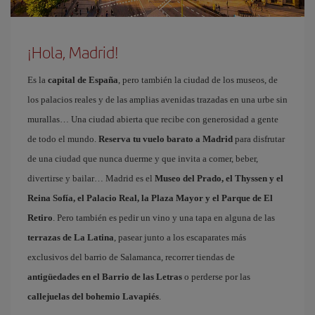
¡Hola, Madrid!
Es la
capital de España
, pero también la ciudad de los museos, de
los palacios reales y de las amplias avenidas trazadas en una urbe sin
murallas… Una ciudad abierta que recibe con generosidad a gente
de todo el mundo.
Reserva tu vuelo barato a Madrid
para disfrutar
de una ciudad que nunca duerme y que invita a comer, beber,
divertirse y bailar… Madrid es el
Museo del Prado, el Thyssen y el
Reina Sofía, el Palacio Real, la Plaza Mayor y el Parque de El
Retiro
. Pero también es pedir un vino y una tapa en alguna de las
terrazas de La Latina
, pasear junto a los escaparates más
exclusivos del barrio de Salamanca, recorrer tiendas de
antigüedades en el Barrio de las Letras
o perderse por las
callejuelas del bohemio Lavapiés
.