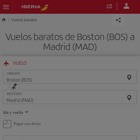
Saltar al contenido principal
Vuelos baratos
Vuelos baratos de Boston (BOS) a
Madrid (MAD)
VUELO
ORIGEN
DESTINO
Seleccione
Ida y vuelta
una
opción
Pagar con Avios