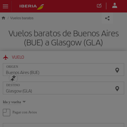
Saltar al contenido principal
Vuelos baratos
Vuelos baratos de Buenos Aires
(BUE) a Glasgow (GLA)
VUELO
ORIGEN
DESTINO
Seleccione
Ida y vuelta
una
opción
Pagar con Avios