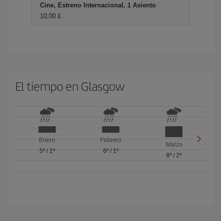
Cine, Estreno Internacional, 1 Asiento
10,00 £
El tiempo en Glasgow
Enero
Febrero
Marzo
5º
/
1º
6º
/
1º
8º
/
2º