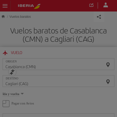
Saltar al contenido principal
Vuelos baratos
Vuelos baratos de Casablanca
(CMN) a Cagliari (CAG)
VUELO
ORIGEN
DESTINO
Seleccione
Ida y vuelta
una
opción
Pagar con Avios