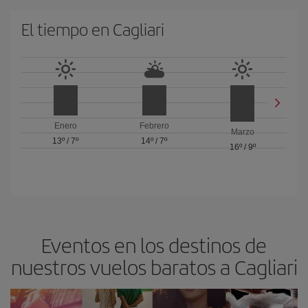
El tiempo en Cagliari
Enero
Febrero
Marzo
13º
/
7º
14º
/
7º
16º
/
9º
Eventos en los destinos de
nuestros vuelos baratos a Cagliari