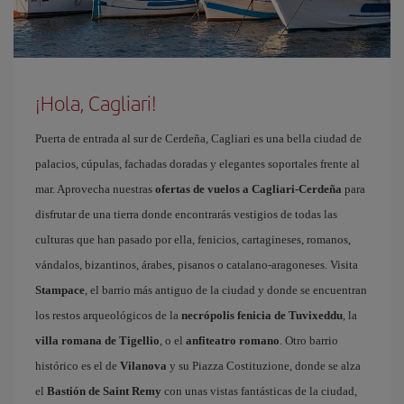
¡Hola, Cagliari!
Puerta de entrada al sur de Cerdeña, Cagliari es una bella ciudad de
palacios, cúpulas, fachadas doradas y elegantes soportales frente al
mar. Aprovecha nuestras
ofertas de vuelos a Cagliari-Cerdeña
para
disfrutar de una tierra donde encontrarás vestigios de todas las
culturas que han pasado por ella, fenicios, cartagineses, romanos,
vándalos, bizantinos, árabes, pisanos o catalano-aragoneses. Visita
Stampace
, el barrio más antiguo de la ciudad y donde se encuentran
los restos arqueológicos de la
necrópolis fenicia de Tuvixeddu
, la
villa romana de Tigellio
, o el
anfiteatro romano
. Otro barrio
histórico es el de
Vilanova
y su Piazza Costituzione, donde se alza
el
Bastión de Saint Remy
con unas vistas fantásticas de la ciudad,