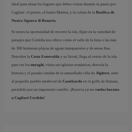
ideal para situar los lugares que debes visitar durante tu paseo por
Cagliari: el puerto, el barrio Marina, y la colina de la
Basílica de
Nostra Signora di Bonaria
.
Si tienes la oportunidad de recorrer la isla, fíjate en la variedad de
paisajes que Cerdeña nos ofrece como el valle de la luna o las más
de 300 hermosas playas de aguas transparentes y de arena fina.
Descubre la
Costa Esmeralda
y su litoral, llega al centro de la isla
para ver los
nuraghi
, visita sus iglesias románicas, desvela la
historia y el pasado catalán de la amurallada villa de
Alghero
, sube
al pequeño pueblo medieval de
Castelsardo
en el golfo de Asinara,
presidido por un imponente castillo. ¡Reserva ya tus
vuelos baratos
a Cagliari-Cerdeña
!