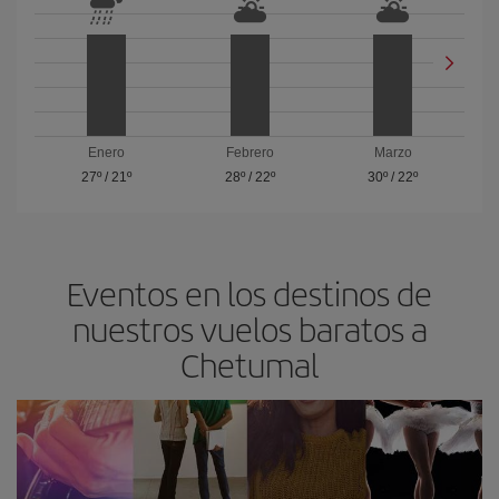
Enero
Febrero
Marzo
27º
/
21º
28º
/
22º
30º
/
22º
Eventos en los destinos de
nuestros vuelos baratos a
Chetumal