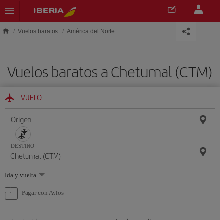
Saltar al contenido principal
Vuelos baratos
América del Norte
Vuelos baratos a Chetumal (CTM)
VUELO
Origen
DESTINO
Seleccione
Ida y vuelta
una
opción
Pagar con Avios