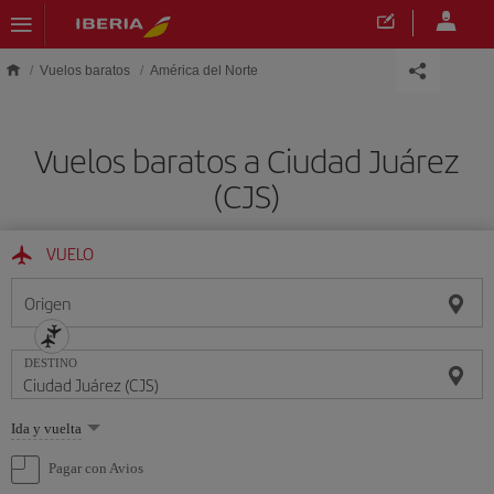
Saltar al contenido principal
Vuelos baratos
América del Norte
Vuelos baratos a Ciudad Juárez
(CJS)
VUELO
Origen
DESTINO
Seleccione
Ida y vuelta
una
opción
Pagar con Avios