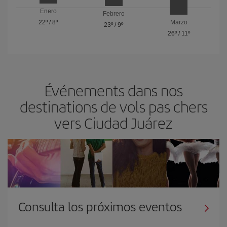
Enero
Febrero
22º
/
8º
Marzo
23º
/
9º
26º
/
11º
Événements dans nos
destinations de vols pas chers
vers Ciudad Juárez
Consulta los próximos eventos