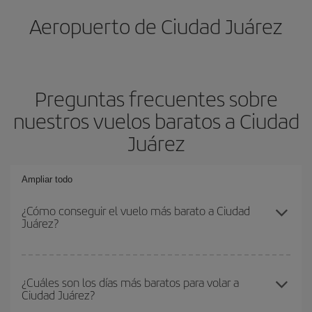
Aeropuerto de Ciudad Juárez
Preguntas frecuentes sobre
nuestros vuelos baratos a Ciudad
Juárez
Ampliar todo
¿Cómo conseguir el vuelo más barato a Ciudad
Juárez?
Podrás ahorrar en tu billete de avión y conseguir el vuelo más
barato si evitas temporadas altas, compras con antelación y
¿Cuáles son los días más baratos para volar a
Ciudad Juárez?
puedes ser flexible con las fechas y horarios de ida y vuelta.
Además, si no tienes decidido un destino concreto para tu viaje,