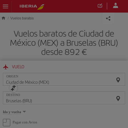
Saltar al contenido principal
Vuelos baratos
Vuelos baratos de Ciudad de
México (MEX) a Bruselas (BRU)
desde 892 €
VUELO
ORIGEN
DESTINO
Seleccione
Ida y vuelta
una
opción
Pagar con Avios