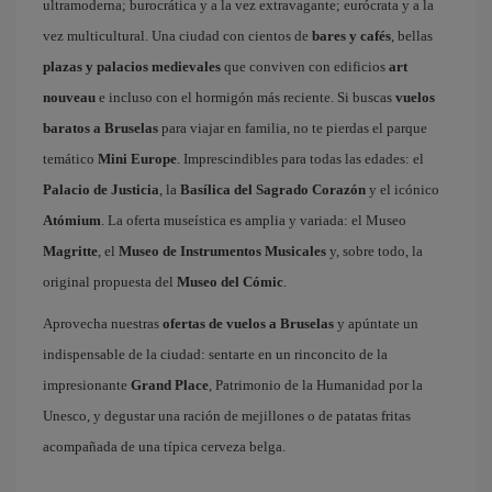
ultramoderna; burocrática y a la vez extravagante; eurócrata y a la
vez multicultural. Una ciudad con cientos de
bares y cafés
, bellas
plazas y palacios medievales
que conviven con edificios
art
nouveau
e incluso con el hormigón más reciente. Si buscas
vuelos
baratos a Bruselas
para viajar en familia, no te pierdas el parque
temático
Mini Europe
. Imprescindibles para todas las edades: el
Palacio de Justicia
, la
Basílica del Sagrado Corazón
y el icónico
Atómium
. La oferta museística es amplia y variada: el Museo
Magritte
, el
Museo de Instrumentos Musicales
y, sobre todo, la
original propuesta del
Museo del Cómic
.
Aprovecha nuestras
ofertas de vuelos a Bruselas
y apúntate un
indispensable de la ciudad: sentarte en un rinconcito de la
impresionante
Grand Place
, Patrimonio de la Humanidad por la
Unesco, y degustar una ración de mejillones o de patatas fritas
acompañada de una típica cerveza belga.