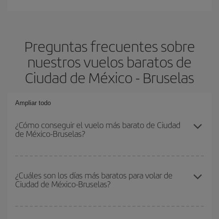
Preguntas frecuentes sobre
nuestros vuelos baratos de
Ciudad de México - Bruselas
Ampliar todo
¿Cómo conseguir el vuelo más barato de Ciudad
de México-Bruselas?
Podrás ahorrar en tu billete de avión de Ciudad de México-
Bruselas-dest y conseguir el vuelo más barato si evitas
¿Cuáles son los días más baratos para volar de
Ciudad de México-Bruselas?
temporadas altas, compras con antelación y puedes ser flexible
con las fechas y horarios de ida y vuelta.
Para saber qué días te saldrá más económico volar, solo tienes