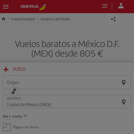
Saltar al contenido principal
Vuelos baratos
América del Norte
Vuelos baratos a México D.F.
(MEX) desde 805 €
VUELO
Origen
DESTINO
Seleccione
Ida y vuelta
una
opción
Pagar con Avios