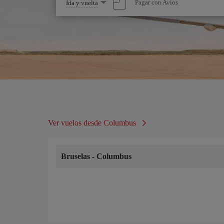
Seleccione
Pagar con Avios
Ida y vuelta
una
opción
Ver vuelos desde Columbus
Bruselas
-
Columbus