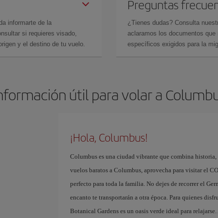
Preguntas frecue
da informarte de la
¿Tienes dudas? Consulta nues
sultar si requieres visado,
aclaramos los documentos que ne
rigen y el destino de tu vuelo.
específicos exigidos para la mi
nformación útil para volar a Columb
¡Hola, Columbus!
Columbus es una ciudad vibrante que combina historia, a
vuelos baratos a Columbus, aprovecha para visitar el CO
perfecto para toda la familia. No dejes de recorrer el Ge
encanto te transportarán a otra época. Para quienes disfr
Botanical Gardens es un oasis verde ideal para relajarse