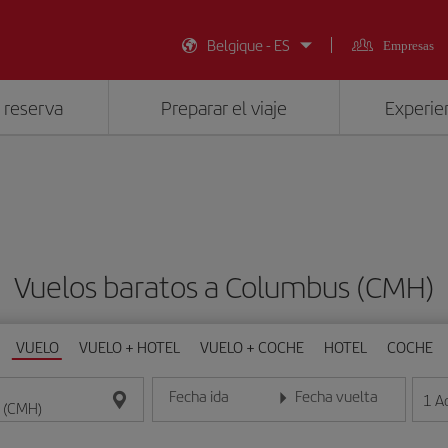
Belgique - ES
Empresas
 reserva
Preparar el viaje
Experien
Vuelos baratos a Columbus (CMH)
VUELO
VUELO + HOTEL
VUELO + COCHE
HOTEL
COCHE
Fecha ida
Fecha vuelta
1
A
Introduce la fecha en formato día/mes/año
Introduce la fecha en format