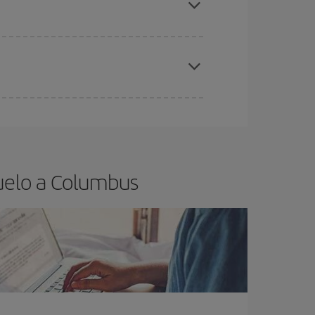
elo y de que las tarifas más baratas (turista)
olumbus.
ra el vuelo más barato.
uelo a Columbus