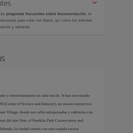
ntes
tras
preguntas frecuentes sobre documentación
: te
cesitas para volar con Iberia, así como los trámites
gración y aduanas.
us
rte y entretenimiento en cada rincón. Si has encontrado
SI (Center of Science and Industry), un museo interactivo
rman Village, donde sus calles adoquinadas y cafeterías con
utan del aire libre, el Franklin Park Conservatory and
. Además, la ciudad cuenta con una variada escena