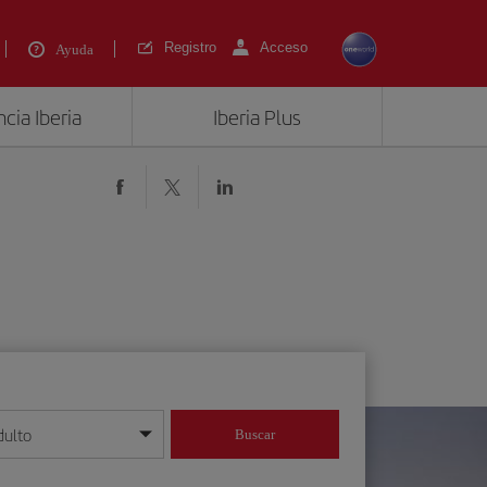
Registro
Acceso
Ayuda
cia Iberia
Iberia Plus
dulto
Buscar
o día/mes/año