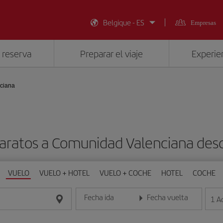
Belgique - ES
Empresas
 reserva
Preparar el viaje
Experien
ciana
baratos a Comunidad Valenciana des
VUELO
VUELO + HOTEL
VUELO + COCHE
HOTEL
COCHE
Fecha ida
Fecha vuelta
1
A
Introduce la fecha en formato día/mes/año
Introduce la fecha en format