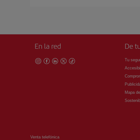
En la red
De tu
Tu segur
Accesibi
Comprom
Publicid
Mapa del
Sostenib
Venta telefónica