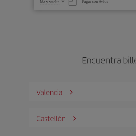
Seleccione
Pagar con Avios
Ida y vuelta
una
opción
Encuentra bil
Valencia
Castellón