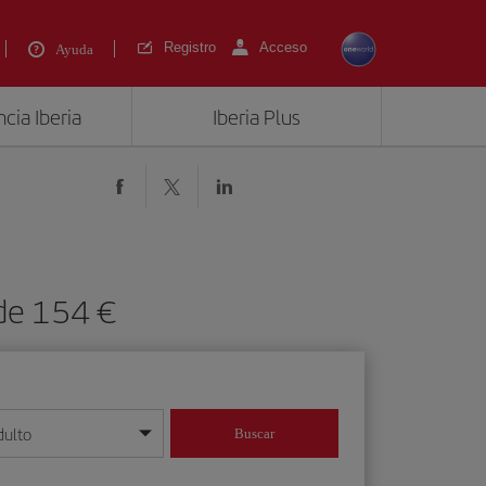
Registro
Acceso
Ayuda
cia Iberia
Iberia Plus
de 154 €
dulto
Buscar
o día/mes/año