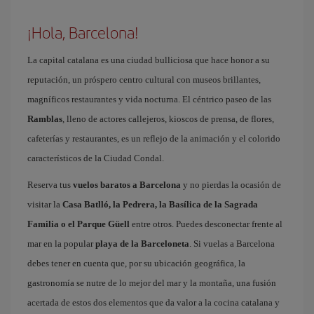
¡Hola, Barcelona!
La capital catalana es una ciudad bulliciosa que hace honor a su
reputación, un próspero centro cultural con museos brillantes,
magníficos restaurantes y vida nocturna. El céntrico paseo de las
Ramblas
, lleno de actores callejeros, kioscos de prensa, de flores,
cafeterías y restaurantes, es un reflejo de la animación y el colorido
característicos de la Ciudad Condal.
Reserva tus
vuelos baratos a Barcelona
y no pierdas la ocasión de
visitar la
Casa Batlló, la Pedrera, la Basílica de la Sagrada
Familia o el Parque Güell
entre otros. Puedes desconectar frente al
mar en la popular
playa de la Barceloneta
. Si vuelas a Barcelona
debes tener en cuenta que, por su ubicación geográfica, la
gastronomía se nutre de lo mejor del mar y la montaña, una fusión
acertada de estos dos elementos que da valor a la cocina catalana y