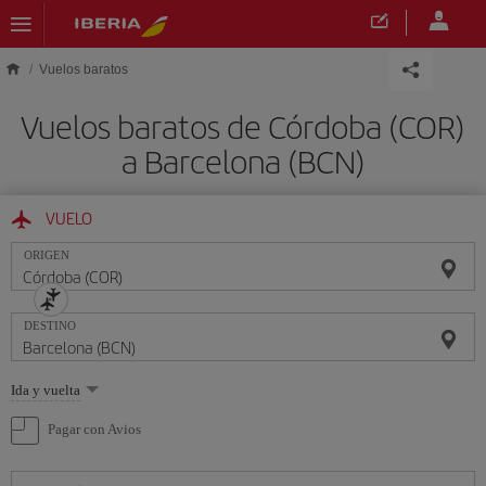
Saltar al contenido principal
Vuelos baratos
Vuelos baratos de Córdoba (COR)
a Barcelona (BCN)
VUELO
ORIGEN
DESTINO
Seleccione
Ida y vuelta
una
opción
Pagar con Avios