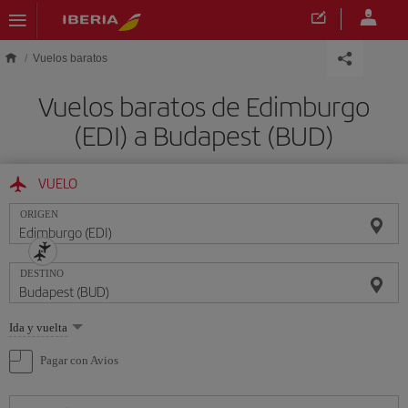
Saltar al contenido principal
Vuelos baratos
Vuelos baratos de Edimburgo
(EDI) a Budapest (BUD)
VUELO
ORIGEN
DESTINO
Seleccione
Ida y vuelta
una
opción
Pagar con Avios