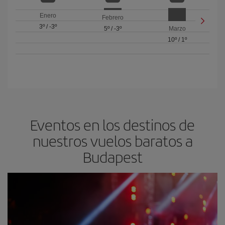
Enero
Febrero
3º
/
-3º
5º
/
-3º
Marzo
10º
/
1º
Eventos en los destinos de
nuestros vuelos baratos a
Budapest