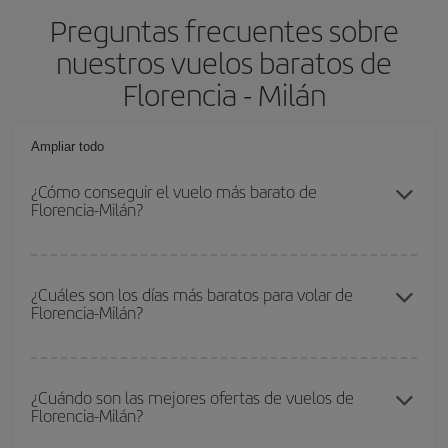
Preguntas frecuentes sobre
nuestros vuelos baratos de
Florencia - Milán
Ampliar todo
¿Cómo conseguir el vuelo más barato de
Florencia-Milán?
Podrás ahorrar en tu billete de avión de Florencia-Milán-dest y
conseguir el vuelo más barato si evitas temporadas altas,
¿Cuáles son los días más baratos para volar de
Florencia-Milán?
compras con antelación y puedes ser flexible con las fechas y
horarios de ida y vuelta.
Para saber qué días te saldrá más económico volar, solo tienes
que empezar una consulta en nuestro
buscador de vuelos
¿Cuándo son las mejores ofertas de vuelos de
Florencia-Milán?
baratos
. Dinos desde dónde vuelas, a dónde quieres ir y en qué
fechas habías pensado viajar. Te mostraremos los vuelos más