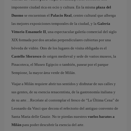
imponente ciudad rica en ocio y cultura. En la misma
plaza del
Duomo
se encuentran el
Palacio Real
, centro cultural que alberga
las mejores exposiciones temporales de la ciudad, y la
Galería
Vittorio Emanuele II
, una espectacular galería comercial del siglo
XIX formada por dos arcadas perpendiculares cubiertas por una
bóveda de vidrio. Otro de los lugares de visita obligada es el
Castello Sforzesco
de origen medieval y sede de varios museos, la
Pinacoteca, el Museo Egipcio o también, pasear por el parque
Sempione, la mayor área verde de Milán.
Viajar a Milán requiere abrir tus sentidos y disfrutar de sus calles y
sus gentes, de su esencia renacentista, de la gastronomía italiana y
de su arte…Recréate al contemplar el fresco de “La Última Cena” de
Leonardo da Vinci que decora el refectorio del antiguo convento de
Santa Maria delle Grazie. No te pierdas nuestros
vuelos baratos a
Milán
para poder descubrir la esencia del arte.