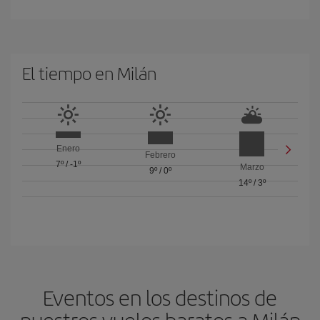
El tiempo en Milán
Enero
Febrero
7º
/
-1º
Marzo
9º
/
0º
14º
/
3º
Eventos en los destinos de