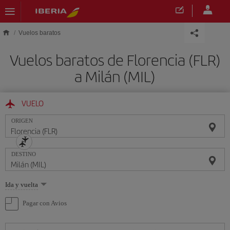
Saltar al contenido principal
Vuelos baratos
Vuelos baratos de Florencia (FLR)
a Milán (MIL)
VUELO
ORIGEN
DESTINO
Seleccione
Ida y vuelta
una
opción
Pagar con Avios