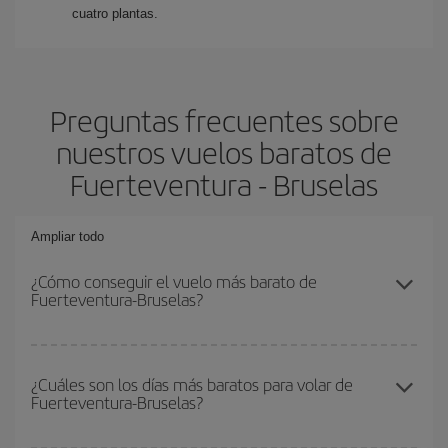
cuatro plantas.
Preguntas frecuentes sobre
nuestros vuelos baratos de
Fuerteventura - Bruselas
Ampliar todo
¿Cómo conseguir el vuelo más barato de
Fuerteventura-Bruselas?
Podrás ahorrar en tu billete de avión de Fuerteventura-Bruselas-
dest y conseguir el vuelo más barato si evitas temporadas altas,
¿Cuáles son los días más baratos para volar de
Fuerteventura-Bruselas?
compras con antelación y puedes ser flexible con las fechas y
horarios de ida y vuelta.