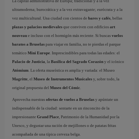
La capital administrativa de Europa; tradicional y a la vez
ultramoderna; burocrática y a la vez extravagante; eurócrata y a la
vez multicultural. Una ciudad con cientos de
bares y cafés
, bellas
plazas y palacios medievales
que conviven con edificios
art
nouveau
e incluso con el hormigón más reciente. Si buscas
vuelos
baratos a Bruselas
para viajar en familia, no te pierdas el parque
temático
Mini Europe
. Imprescindibles para todas las edades: el
Palacio de Justicia
, la
Basílica del Sagrado Corazón
y el icónico
Atómium
. La oferta museística es amplia y variada: el Museo
Magritte
, el
Museo de Instrumentos Musicales
y, sobre todo, la
original propuesta del
Museo del Cómic
.
Aprovecha nuestras
ofertas de vuelos a Bruselas
y apúntate un
indispensable de la ciudad: sentarte en un rinconcito de la
impresionante
Grand Place
, Patrimonio de la Humanidad por la
Unesco, y degustar una ración de mejillones o de patatas fritas
acompañada de una típica cerveza belga.