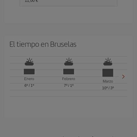
11,00 €
El tiempo en Bruselas
Enero
Febrero
Marzo
6º
/
1º
7º
/
1º
10º
/
3º