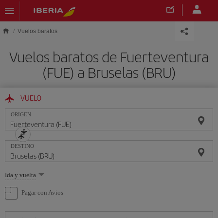
Saltar al contenido principal
Vuelos baratos
Vuelos baratos de Fuerteventura
(FUE) a Bruselas (BRU)
VUELO
ORIGEN
DESTINO
Seleccione
Ida y vuelta
una
opción
Pagar con Avios