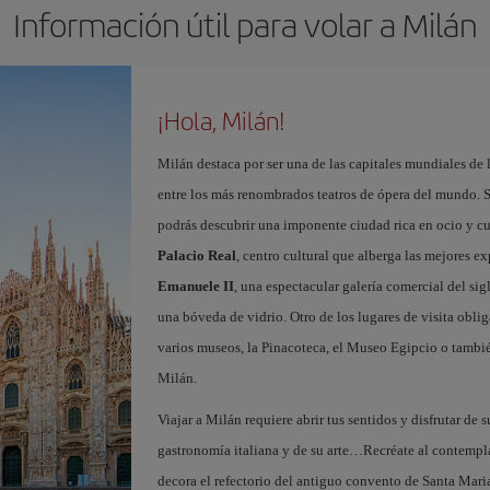
Información útil para volar a Milán
¡Hola, Milán!
Milán destaca por ser una de las capitales mundiales de 
entre los más renombrados teatros de ópera del mundo. S
podrás descubrir una imponente ciudad rica en ocio y c
Palacio Real
, centro cultural que alberga las mejores e
Emanuele II
, una espectacular galería comercial del si
una bóveda de vidrio. Otro de los lugares de visita oblig
varios museos, la Pinacoteca, el Museo Egipcio o tambié
Milán.
Viajar a Milán requiere abrir tus sentidos y disfrutar de s
gastronomía italiana y de su arte…Recréate al contempl
decora el refectorio del antiguo convento de Santa Maria