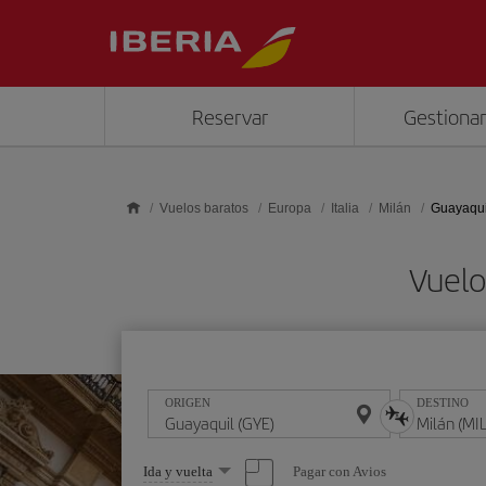
Saltar al contenido principal
Reservar
Gestionar
Vuelos baratos
Europa
Italia
Milán
Guayaquil
Vuelo
ORIGEN
DESTINO
Seleccione
Pagar con Avios
Ida y vuelta