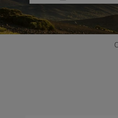
una
opción
O