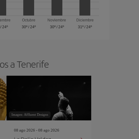
iembre
Octubre
Noviembre
Diciembre
/
24º
30º
/
24º
30º
/
24º
31º
/
24º
os a Tenerife
Imagen: Affluent Designs
08 ago 2026 - 08 ago 2026