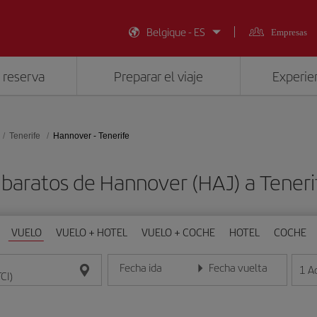
Belgique - ES
Empresas
 reserva
Preparar el viaje
Experien
Tenerife
Hannover - Tenerife
 baratos de Hannover (HAJ) a Tenerif
VUELO
VUELO + HOTEL
VUELO + COCHE
HOTEL
COCHE
Fecha ida
Fecha vuelta
1
A
Introduce la fecha en formato día/mes/año
Introduce la fecha en format