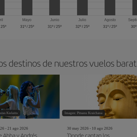
ril
Mayo
Junio
Julio
Agosto
Sept
/
25º
31º
/
25º
31º
/
25º
32º
/
25º
31º
/
25º
30º
os destinos de nuestros vuelos barat
tas Kielaitis
Imagen: Pitsanu Kraichana
26 - 21 ago 2026
30 may 2026 - 10 ago 2026
e Abba y Andrés
'Donde cantan los