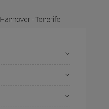
 Hannover - Tenerife
mpras con antelación y puedes ser flexible con
ratos
. Dinos desde dónde vuelas, a dónde
ra días cercanos
, tanto de ida como de vuelta,
gunos
horarios
puede que te hagan ahorrar aún