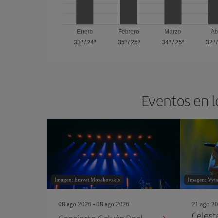
Enero
Febrero
Marzo
Ab
33º
/
24º
35º
/
25º
34º
/
25º
32º
Eventos en l
Imagen: Emvat Mosakovskis
Imagen: Vytau
08 ago 2026 - 08 ago 2026
21 ago 20
Celest