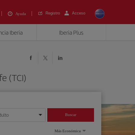
Registro
Acceso
Ayuda
cia Iberia
Iberia Plus
e (TCI)
dulto
Buscar
o día/mes/año
Más Económica