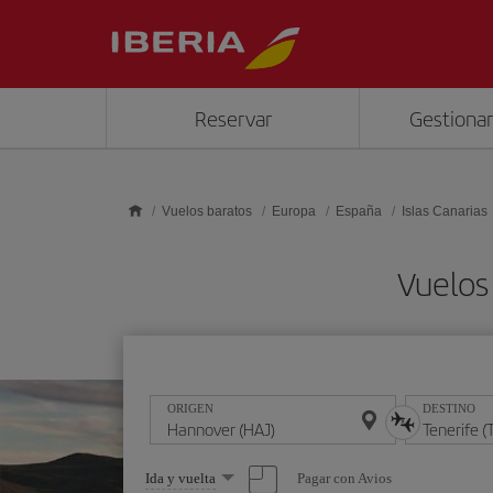
Saltar al contenido principal
Reservar
Gestionar
Vuelos baratos
Europa
España
Islas Canarias
Vuelos
ORIGEN
DESTINO
Seleccione
Pagar con Avios
Ida y vuelta