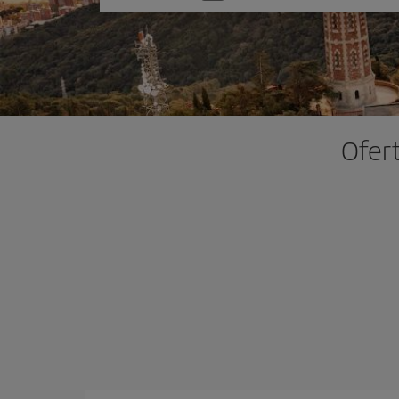
una
opción
Ofert