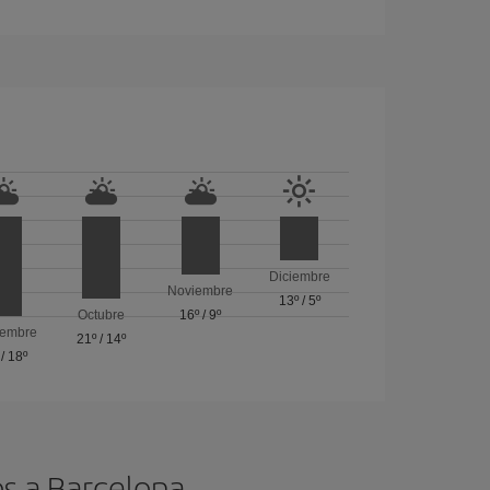
Diciembre
Noviembre
13º
/
5º
Octubre
16º
/
9º
iembre
21º
/
14º
/
18º
os a Barcelona