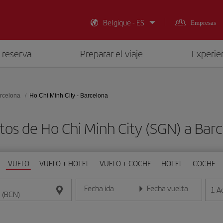
Belgique - ES
Empresas
 reserva
Preparar el viaje
Experien
rcelona
Ho Chi Minh City - Barcelona
tos de Ho Chi Minh City (SGN) a Bar
VUELO
VUELO + HOTEL
VUELO + COCHE
HOTEL
COCHE
Fecha ida
Fecha vuelta
1
A
Introduce la fecha en formato día/mes/año
Introduce la fecha en format