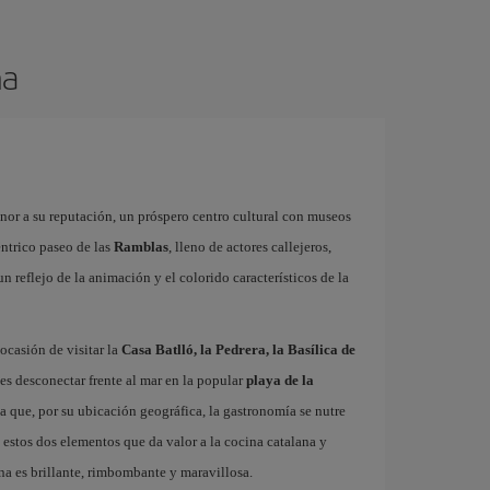
na
onor a su reputación, un próspero centro cultural con museos
éntrico paseo de las
Ramblas
, lleno de actores callejeros,
 un reflejo de la animación y el colorido característicos de la
ocasión de visitar la
Casa Batlló, la Pedrera, la Basílica de
es desconectar frente al mar en la popular
playa de la
ta que, por su ubicación geográfica, la gastronomía se nutre
 estos dos elementos que da valor a la cocina catalana y
na es brillante, rimbombante y maravillosa.