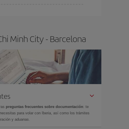
ser flexible.
Lo normal es que
cuanto antes
 poco abiertos, podrás
elegir el precio más
hi Minh City - Barcelona
ntes
tras
preguntas frecuentes sobre documentación
: te
cesitas para volar con Iberia, así como los trámites
gración y aduanas.