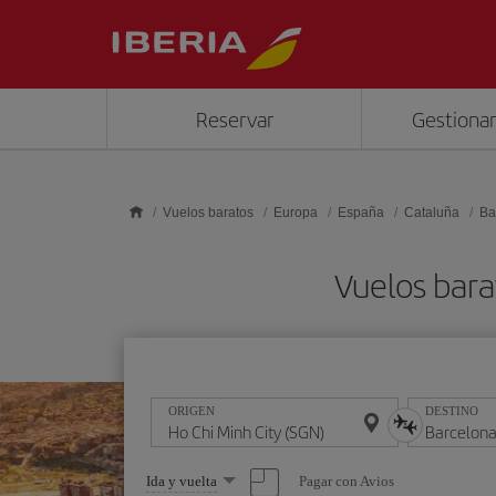
Saltar al contenido principal
Reservar
Gestionar
Vuelos baratos
Europa
España
Cataluña
Ba
Vuelos bara
ORIGEN
DESTINO
Seleccione
Pagar con Avios
Ida y vuelta