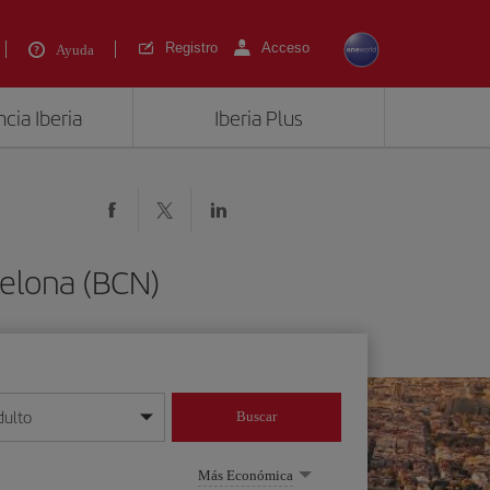
Registro
Acceso
Ayuda
cia Iberia
Iberia Plus
celona (BCN)
dulto
Buscar
o día/mes/año
Más Económica