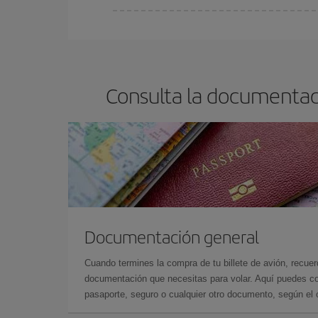
Cualquier día de la semana puedes encontrar vuel
reserves tus billetes de avión más baratos te sal
barato.
Consulta la documentaci
Documentación general
Cuando termines la compra de tu billete de avión, recuer
documentación que necesitas para volar. Aquí puedes con
pasaporte, seguro o cualquier otro documento, según el o