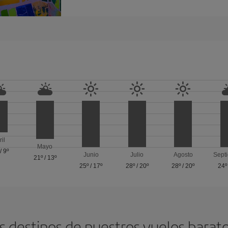
ril
Mayo
/
9º
Junio
Julio
Agosto
Sept
21º
/
13º
25º
/
17º
28º
/
20º
28º
/
20º
24º
s destinos de nuestros vuelos barat