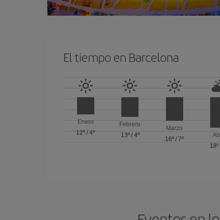
El tiempo en Barcelona
Enero
Febrero
Marzo
12º
/
4º
13º
/
4º
Ab
16º
/
7º
18º
Eventos en lo