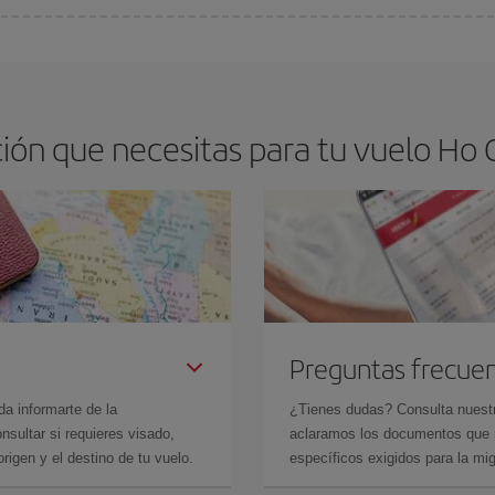
os baratos. Las claves para encontrar los mejores precios son
anticiparte y 
drán. Además, si buscas los vuelos con las fechas y los horarios del viaje un
ón que necesitas para tu vuelo Ho C
Preguntas frecue
da informarte de la
¿Tienes dudas? Consulta nues
sultar si requieres visado,
aclaramos los documentos que ne
rigen y el destino de tu vuelo.
específicos exigidos para la mi