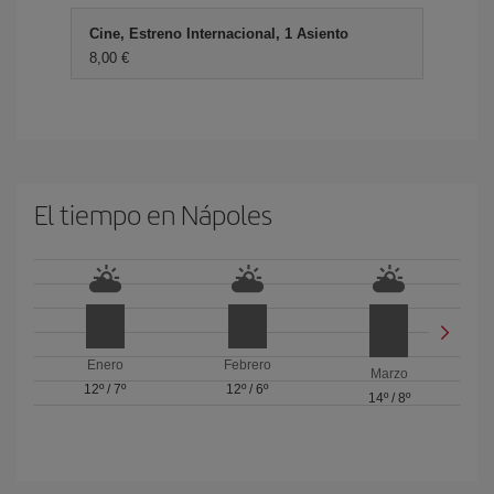
Cine, Estreno Internacional, 1 Asiento
8,00 €
El tiempo en Nápoles
Enero
Febrero
Marzo
12º
/
7º
12º
/
6º
14º
/
8º