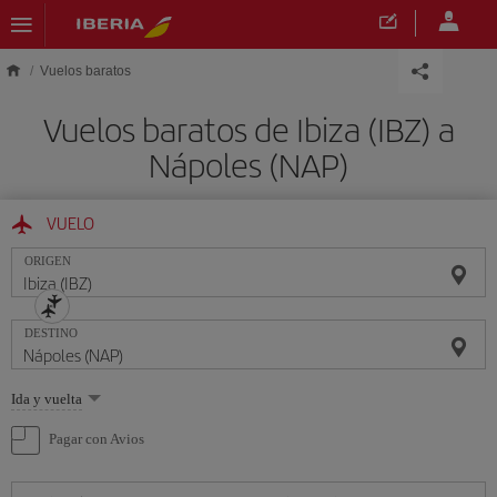
Saltar al contenido principal
Vuelos baratos
Vuelos baratos de Ibiza (IBZ) a
Nápoles (NAP)
VUELO
ORIGEN
DESTINO
Seleccione
Ida y vuelta
una
opción
Pagar con Avios