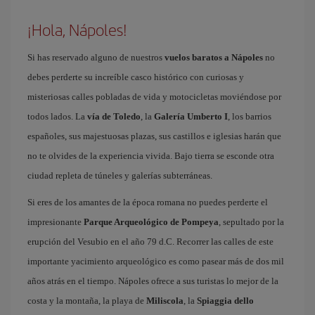
¡Hola, Nápoles!
Si has reservado alguno de nuestros
vuelos baratos a Nápoles
no
debes perderte su increíble casco histórico con curiosas y
misteriosas calles pobladas de vida y motocicletas moviéndose por
todos lados. La
vía de Toledo
, la
Galería Umberto I
, los barrios
españoles, sus majestuosas plazas, sus castillos e iglesias harán que
no te olvides de la experiencia vivida. Bajo tierra se esconde otra
ciudad repleta de túneles y galerías subterráneas.
Si eres de los amantes de la época romana no puedes perderte el
impresionante
Parque Arqueológico de Pompeya
, sepultado por la
erupción del Vesubio en el año 79 d.C. Recorrer las calles de este
importante yacimiento arqueológico es como pasear más de dos mil
años atrás en el tiempo. Nápoles ofrece a sus turistas lo mejor de la
costa y la montaña, la playa de
Miliscola
, la
Spiaggia dello