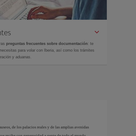
ntes
tras
preguntas frecuentes sobre documentación
: te
cesitas para volar con Iberia, así como los trámites
gración y aduanas.
museos, de los palacios reales y de las amplias avenidas
que recibe con generosidad a gente de todo el mundo.