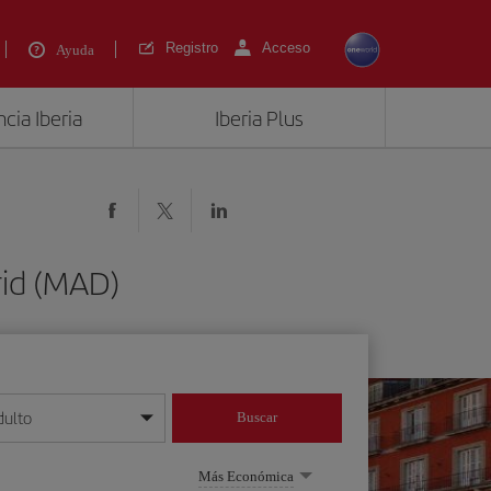
Registro
Acceso
Ayuda
cia Iberia
Iberia Plus
rid (MAD)
dulto
Buscar
o día/mes/año
Más Económica