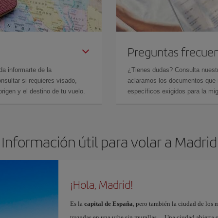
Preguntas frecue
da informarte de la
¿Tienes dudas? Consulta nues
sultar si requieres visado,
aclaramos los documentos que ne
rigen y el destino de tu vuelo.
específicos exigidos para la mi
Información útil para volar a Madrid
¡Hola, Madrid!
Es la
capital de España
, pero también la ciudad de los 
trazadas en una urbe sin murallas… Una ciudad abierta 