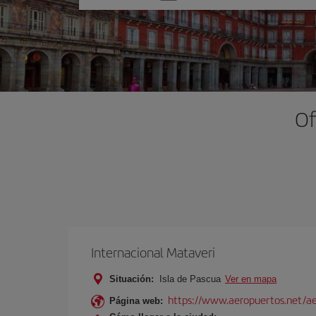
una
opción
Of
Internacional Mataveri
Situación:
Isla de Pascua
Ver en mapa
https://www.aeropuertos.net/ae
Página web: