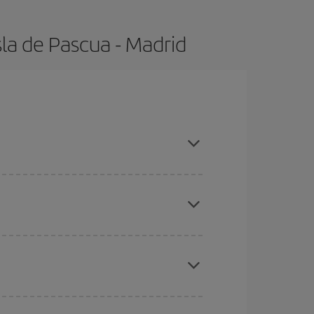
la de Pascua - Madrid
, compras con antelación y puedes ser flexible
ratos
. Dinos desde dónde vuelas, a dónde
ra días cercanos
, tanto de ida como de vuelta,
gunos
horarios
puede que te hagan ahorrar aún
eral las Navidades, la Semana Santa y los