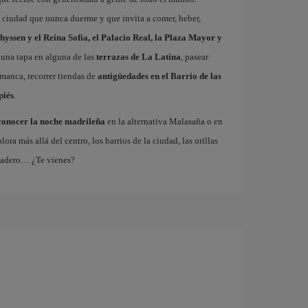
a ciudad que nunca duerme y que invita a comer, beber,
hyssen y el Reina Sofía, el Palacio Real, la Plaza Mayor y
 una tapa en alguna de las
terrazas de La Latina
, pasear
amanca, recorrer tiendas de
antigüedades en el Barrio de las
piés
.
conocer la noche madrileña
en la alternativa Malasaña o en
 más allá del centro, los barrios de la ciudad, las orillas
tadero… ¿Te vienes?