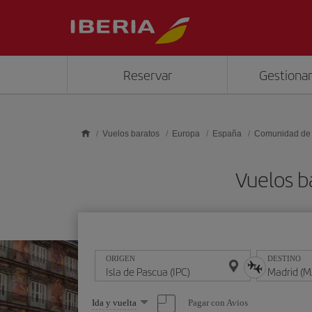
Saltar al contenido principal
Reservar
Gestionar
Vuelos baratos
Europa
España
Comunidad de
Vuelos b
ORIGEN
DESTINO
Seleccione
Pagar con Avios
Ida y vuelta