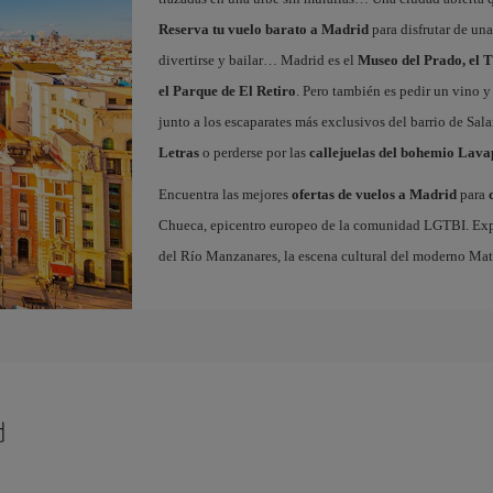
Reserva tu vuelo barato a Madrid
para disfrutar de un
divertirse y bailar… Madrid es el
Museo del Prado, el T
el Parque de El Retiro
. Pero también es pedir un vino y
junto a los escaparates más exclusivos del barrio de Sal
Letras
o perderse por las
callejuelas del bohemio Lava
Encuentra las mejores
ofertas de vuelos a Madrid
para
Chueca, epicentro europeo de la comunidad LGTBI. Explora
del Río Manzanares, la escena cultural del moderno Ma
d