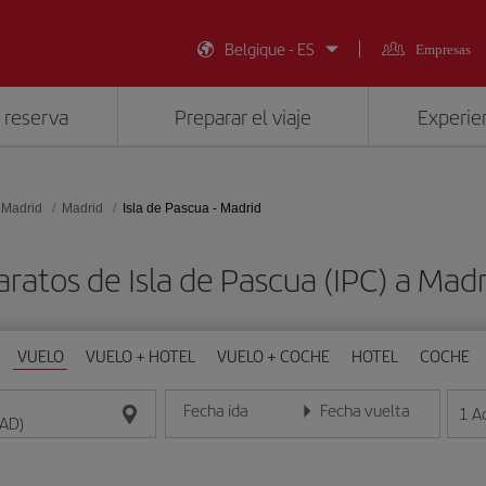
Belgique - ES
Empresas
 reserva
Preparar el viaje
Experien
 Madrid
Madrid
Isla de Pascua - Madrid
aratos de Isla de Pascua (IPC) a Mad
VUELO
VUELO + HOTEL
VUELO + COCHE
HOTEL
COCHE
Fecha ida
Fecha vuelta
1
A
Introduce la fecha en formato día/mes/año
Introduce la fecha en format