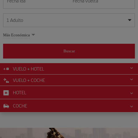
Fecha ida
Fecha vuelta
1
Adulto
Mis fechas son flexibles
Mis fechas son flexibles
Más Económica
1
+
Adulto
agosto
agosto
2026
2026
Más de 11 años
Buscar
Lunes
Lunes
Martes
Martes
Miércoles
Miércoles
Jueves
Jueves
Viernes
Viernes
Sábado
Sábado
Domingo
Domingo
L
L
M
M
X
X
J
J
V
V
S
S
D
D
0
+
Niño
De 2 a 11 años
VUELO + HOTEL
1
1
2
2
3
3
4
4
5
5
6
6
7
7
8
8
9
9
VUELO + COCHE
0
+
Bebé
10
10
11
11
12
12
13
13
14
14
15
15
16
16
Menos de 2 años
HOTEL
17
17
18
18
19
19
20
20
21
21
22
22
23
23
24
24
25
25
26
26
27
27
28
28
29
29
30
30
COCHE
31
31