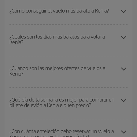
¿Cómo conseguir el vuelo más barato a Kenia?
Podrás ahorrar en tu billete de avión y conseguir el vuelo más
barato si evitas temporadas altas, compras con antelación y
¿Cuáles son los días más baratos para volar a
Kenia?
puedes ser flexible con las fechas y horarios de ida y vuelta.
Además, si no tienes decidido un destino concreto para tu viaje,
mira nuestras ofertas y déjate inspirar: seguro que encuentras el
Para saber qué días te saldrá más económico volar, solo tienes
vuelo más barato.
que empezar una consulta en nuestro
buscador de vuelos
¿Cuándo son las mejores ofertas de vuelos a
Kenia?
baratos
. Dinos desde dónde vuelas, a dónde quieres ir y en qué
fechas habías pensado viajar. Te mostraremos los vuelos más
baratos, no solo
para tu consulta, sino para días cercanos
,
Puedes conseguir los vuelos más baratos viajando
fuera de las
tanto de ida como de vuelta, para que puedas encontrar la mejor
temporadas altas
. Aunque depende de tu destino, por lo general
¿Qué día de la semana es mejor para comprar un
oferta. Además, busca en las diferentes opciones de vuelo que te
billete de avión a Kenia a buen precio?
las Navidades, la Semana Santa y los periodos de vacaciones
ofrecemos cada día: algunos
horarios
puede que te hagan ahorrar
escolares son temporada alta. Además, sobre todo si estás
aún más en el precio de tu billete.
pensando en una escapada de fin de semana,
cuanto antes
Cualquier día de la semana puedes encontrar vuelos baratos. Las
compres tu vuelo, mejores precios encontrarás.
claves para encontrar los mejores precios son
anticiparte y ser
¿Con cuánta antelación debo reservar un vuelo a
Kenia para conseguir la mejor oferta?
flexible.
Lo normal es que
cuanto antes
reserves tus billetes de