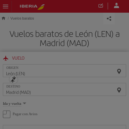
Saltar al contenido principal
Vuelos baratos
Vuelos baratos de León (LEN) a
Madrid (MAD)
VUELO
ORIGEN
DESTINO
Seleccione
Ida y vuelta
una
opción
Pagar con Avios