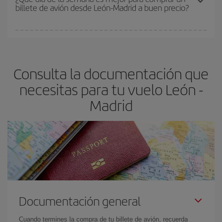
billete de avión desde León-Madrid a buen precio?
asegura el vuelo más barato.
Cualquier día de la semana puedes encontrar vuelos baratos. Las
claves para encontrar los mejores precios son
anticiparte y ser
flexible.
Lo normal es que
cuanto antes
reserves tus billetes de
Consulta la documentación que
avión más baratos te saldrán. Además, si buscas los vuelos con
las fechas y los horarios del viaje un poco abiertos, podrás
elegir
necesitas para tu vuelo León -
el precio más barato.
Madrid
Documentación general
Cuando termines la compra de tu billete de avión, recuerda