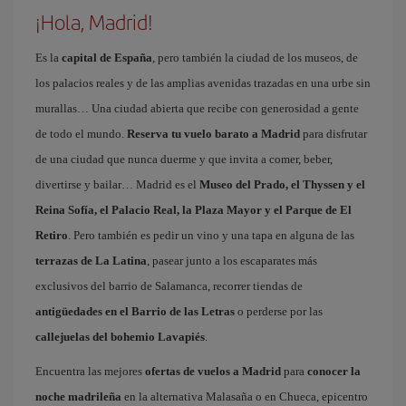
¡Hola, Madrid!
Es la
capital de España
, pero también la ciudad de los museos, de
los palacios reales y de las amplias avenidas trazadas en una urbe sin
murallas… Una ciudad abierta que recibe con generosidad a gente
de todo el mundo.
Reserva tu vuelo barato a Madrid
para disfrutar
de una ciudad que nunca duerme y que invita a comer, beber,
divertirse y bailar… Madrid es el
Museo del Prado, el Thyssen y el
Reina Sofía, el Palacio Real, la Plaza Mayor y el Parque de El
Retiro
. Pero también es pedir un vino y una tapa en alguna de las
terrazas de La Latina
, pasear junto a los escaparates más
exclusivos del barrio de Salamanca, recorrer tiendas de
antigüedades en el Barrio de las Letras
o perderse por las
callejuelas del bohemio Lavapiés
.
Encuentra las mejores
ofertas de vuelos a Madrid
para
conocer la
noche madrileña
en la alternativa Malasaña o en Chueca, epicentro