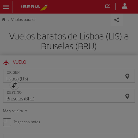
Saltar al contenido principal
Vuelos baratos
Vuelos baratos de Lisboa (LIS) a
Bruselas (BRU)
VUELO
ORIGEN
DESTINO
Seleccione
Ida y vuelta
una
opción
Pagar con Avios