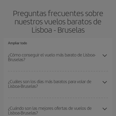
Preguntas frecuentes sobre
nuestros vuelos baratos de
Lisboa - Bruselas
Ampliar todo
¿Cómo conseguir el vuelo más barato de Lisboa-
Bruselas?
Podrás ahorrar en tu billete de avión de Lisboa-Bruselas-dest y
conseguir el vuelo más barato si evitas temporadas altas,
¿Cuáles son los días más baratos para volar de
Lisboa-Bruselas?
compras con antelación y puedes ser flexible con las fechas y
horarios de ida y vuelta.
Para saber qué días te saldrá más económico volar, solo tienes
que empezar una consulta en nuestro
buscador de vuelos
¿Cuándo son las mejores ofertas de vuelos de
Lisboa-Bruselas?
baratos
. Dinos desde dónde vuelas, a dónde quieres ir y en qué