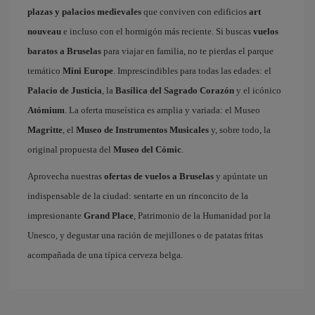
plazas y palacios medievales
que conviven con edificios
art
nouveau
e incluso con el hormigón más reciente. Si buscas
vuelos
baratos a Bruselas
para viajar en familia, no te pierdas el parque
temático
Mini Europe
. Imprescindibles para todas las edades: el
Palacio de Justicia
, la
Basílica del Sagrado Corazón
y el icónico
Atómium
. La oferta museística es amplia y variada: el Museo
Magritte
, el
Museo de Instrumentos Musicales
y, sobre todo, la
original propuesta del
Museo del Cómic
.
Aprovecha nuestras
ofertas de vuelos a Bruselas
y apúntate un
indispensable de la ciudad: sentarte en un rinconcito de la
impresionante
Grand Place
, Patrimonio de la Humanidad por la
Unesco, y degustar una ración de mejillones o de patatas fritas
acompañada de una típica cerveza belga.