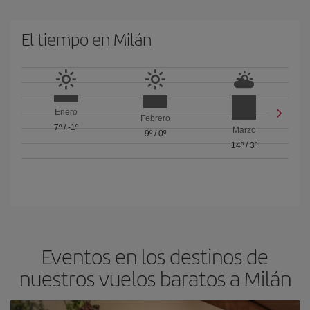
El tiempo en Milán
Enero
Febrero
7º
/
-1º
Marzo
9º
/
0º
14º
/
3º
Eventos en los destinos de
nuestros vuelos baratos a Milán