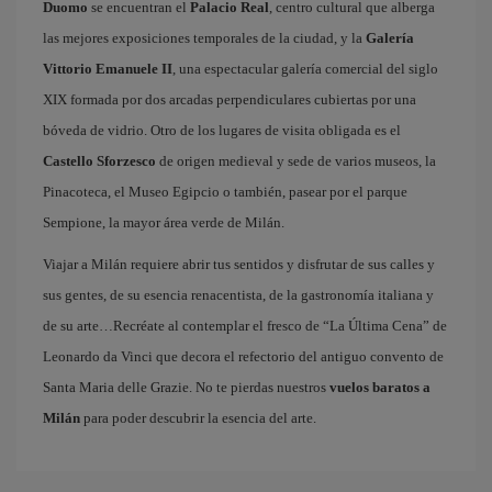
Duomo
se encuentran el
Palacio Real
, centro cultural que alberga
las mejores exposiciones temporales de la ciudad, y la
Galería
Vittorio Emanuele II
, una espectacular galería comercial del siglo
XIX formada por dos arcadas perpendiculares cubiertas por una
bóveda de vidrio. Otro de los lugares de visita obligada es el
Castello Sforzesco
de origen medieval y sede de varios museos, la
Pinacoteca, el Museo Egipcio o también, pasear por el parque
Sempione, la mayor área verde de Milán.
Viajar a Milán requiere abrir tus sentidos y disfrutar de sus calles y
sus gentes, de su esencia renacentista, de la gastronomía italiana y
de su arte…Recréate al contemplar el fresco de “La Última Cena” de
Leonardo da Vinci que decora el refectorio del antiguo convento de
Santa Maria delle Grazie. No te pierdas nuestros
vuelos baratos a
Milán
para poder descubrir la esencia del arte.