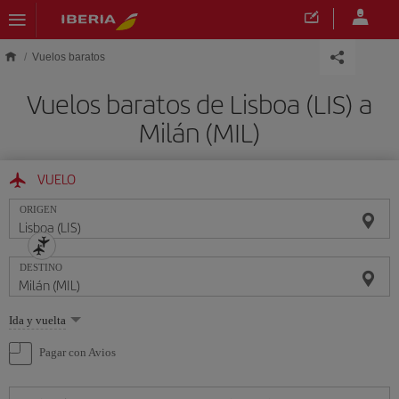
Saltar al contenido principal
Vuelos baratos
Vuelos baratos de Lisboa (LIS) a
Milán (MIL)
VUELO
ORIGEN
DESTINO
Seleccione
Ida y vuelta
una
opción
Pagar con Avios