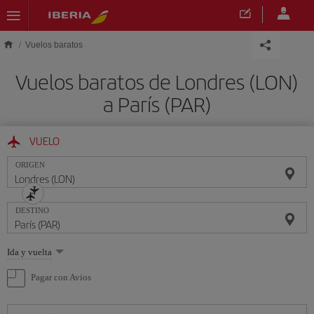
Saltar al contenido principal
Vuelos baratos
Vuelos baratos de Londres (LON)
a París (PAR)
VUELO
ORIGEN
DESTINO
Seleccione
Ida y vuelta
una
opción
Pagar con Avios