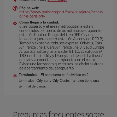
Página web:
https://www.parisaeroport.fr/es/pasajeros/access
o/ir-a-paris-orly
Cómo llegar a la ciudad:
El aeropuerto y el área metropolitana están
conectados por medio de un autobús (aeropuerto-
estación Pont de Rungis del tren RER C) y una
lanzadera (aeropuerto-estación Antony del RER B).
También existen autobuses expreso: Orlybus, Cars
Air France line 1, Cars Air France line 3, Val d'Europe
Airports Shuttle y la lanzader 91.10. El autobús nº
183 une Paris- Orly y Disneyland Resort. La línea 7
de tranvía conecta el aeropuerto con el metro.
Existe una lanzadera que enlaza las distintas áreas
de aparcamiento del aeropuerto.
Terminales:
El aeropuerto está dividido en 2
terminales: Orly sur y Orly Oeste. También tiene una
terminal de carga.
Preguntas frecuentes sobre