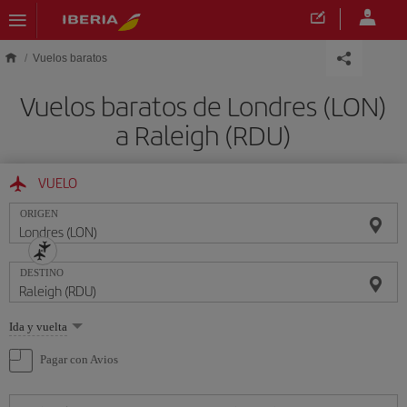
Saltar al contenido principal
Vuelos baratos
Vuelos baratos de Londres (LON)
a Raleigh (RDU)
VUELO
ORIGEN
DESTINO
Seleccione
Ida y vuelta
una
opción
Pagar con Avios