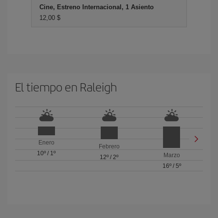
Cine, Estreno Internacional, 1 Asiento
12,00 $
El tiempo en Raleigh
Enero
Febrero
10º
/
1º
Marzo
12º
/
2º
16º
/
5º