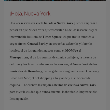
¡Hola, Nueva York!
Una vez reserves tu
vuelo barato a Nueva York
puedes empezar a
pensar en qué Nueva York quieres visitar. El de los rascacielos y el
interminable bullicio de
Times Square
; el que invita también a
coger aire en
Central Park
y en pequeñas cafeterías y librerías
locales; el de los grandes museos como el
MOMA o el
Metropolitan
; el de los puestos de comida callejera, la mezcla de
culturas y los huertos urbanos en las azoteas; el Nueva York de los
musicales de Broadway
, de las galerías vanguardistas en Chelsea y
Lowe East Side; el del shopping a lo grande y el cine en cada
esquina… Encuentra las mejores
ofertas de vuelos a Nueva York
para vivir la ciudad que nunca duerme. Inabordable. Impredecible.
Incomparable.