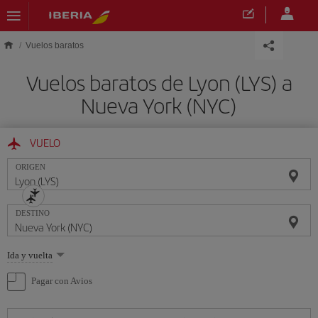
Saltar al contenido principal
Vuelos baratos
Vuelos baratos de Lyon (LYS) a
Nueva York (NYC)
VUELO
ORIGEN
DESTINO
Seleccione
Ida y vuelta
una
opción
Pagar con Avios