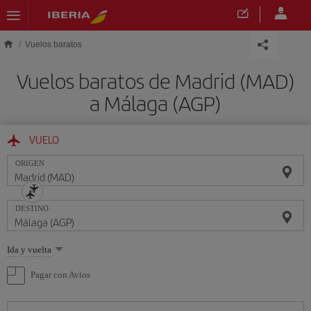
Saltar al contenido principal
Vuelos baratos
Vuelos baratos de Madrid (MAD)
a Málaga (AGP)
VUELO
ORIGEN
DESTINO
Seleccione
Ida y vuelta
una
opción
Pagar con Avios