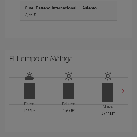
Cine, Estreno Internacional, 1 Asiento
7,75 €
El tiempo en Málaga
Enero
Febrero
Marzo
14º
/
9º
15º
/
9º
17º
/
11º