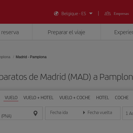
Belgique - ES
Empresas
 reserva
Preparar el viaje
Experien
plona
Madrid - Pamplona
 baratos de Madrid (MAD) a Pamplon
VUELO
VUELO + HOTEL
VUELO + COCHE
HOTEL
COCHE
Fecha ida
Fecha vuelta
1
A
Introduce la fecha en formato día/mes/año
Introduce la fecha en format