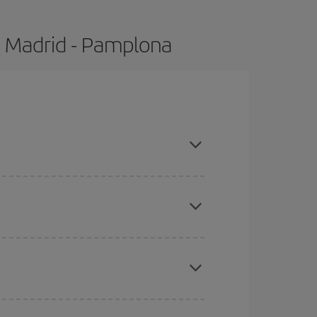
e Madrid - Pamplona
pras con antelación y puedes ser flexible con las
ratos
. Dinos desde dónde vuelas, a dónde
ra días cercanos
, tanto de ida como de vuelta,
gunos
horarios
puede que te hagan ahorrar aún
eral las Navidades, la Semana Santa y los