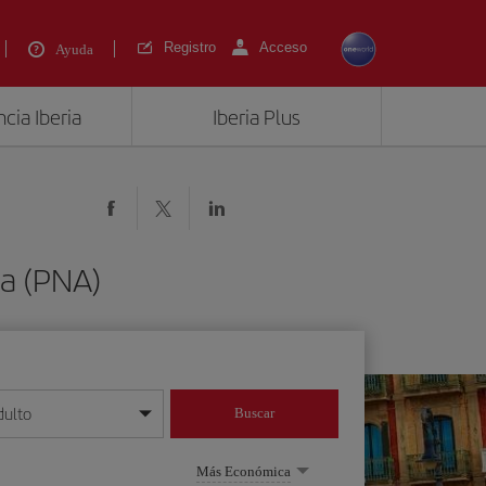
Registro
Acceso
Ayuda
cia Iberia
Iberia Plus
a (PNA)
dulto
Buscar
o día/mes/año
Más Económica