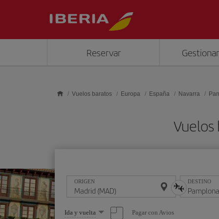
Saltar al contenido principal
Reservar
Gestionar
Vuelos baratos
Europa
España
Navarra
Pam
Vuelos
ORIGEN
DESTINO
Seleccione
Pagar con Avios
Ida y vuelta