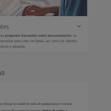
ntes
tras
preguntas frecuentes sobre documentación
: te
cesitas para volar con Iberia, así como los trámites
gración y aduanas.
na
e llenan la ciudad de miles de pamplonicas y turistas
 ofrecer. Encuentra las mejores
ofertas de vuelos a