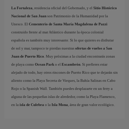
La Fortaleza
, residencia oficial del Gobernado, y el
Sitio Histórico
Nacional de San Juan
son Patrimonio de la Humanidad por la
Unesco. El
Cementerio de Santa María Magdalena de Pazzi
construido frente al mar Atlántico durante la época colonial
española es también muy interesante. Si lo que quieres es disfrutar
de sol y mar, tampoco te pierdas nuestras
ofertas de vuelos a San
Juan de Puerto Rico
. Muy próximas a la ciudad encontrarás zonas
de playa como
Ocean Park
o el
Escambrón
. Si prefieres estar
alejado de todo, hay otros rincones de Puerto Rico que te dejarán sin
aliento como la Playa Secreta de Vieques, la Bahía Salinas en Cabo
Rojo o la Spanish Wall. También puedes desplazarte en un ferry a
alguna de las pequeñas islas de alrededor, como la Playa Flamenco,
en la
isla de Culebra
o la
Isla Mona
, área de gran valor ecológico.