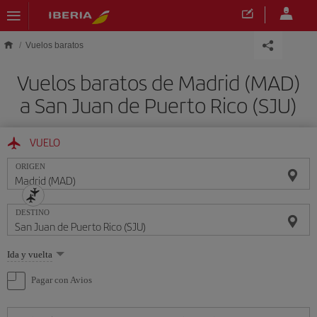
Saltar al contenido principal
Vuelos baratos
Vuelos baratos de Madrid (MAD)
a San Juan de Puerto Rico (SJU)
VUELO
ORIGEN
DESTINO
Seleccione
Ida y vuelta
una
opción
Pagar con Avios