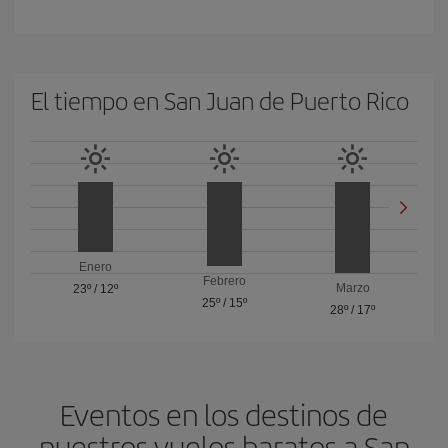
El tiempo en San Juan de Puerto Rico
Enero
Febrero
Marzo
23º
/
12º
25º
/
15º
28º
/
17º
Eventos en los destinos de
nuestros vuelos baratos a San