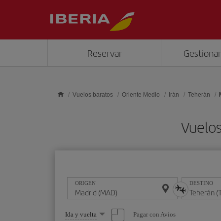
Saltar al contenido principal
Reservar
Gestionar
Vuelos baratos
Oriente Medio
Irán
Teherán
Vuelos
ORIGEN
DESTINO
Seleccione
Pagar con Avios
Ida y vuelta