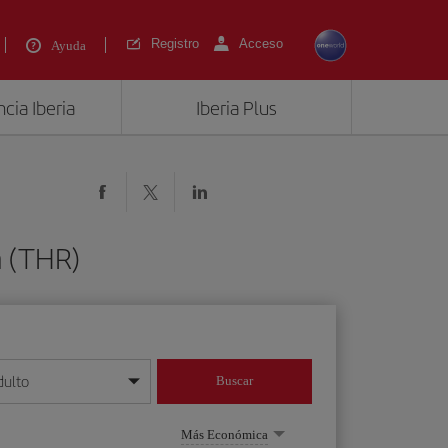
Registro
Acceso
Ayuda
cia Iberia
Iberia Plus
n (THR)
dulto
Buscar
o día/mes/año
Más Económica