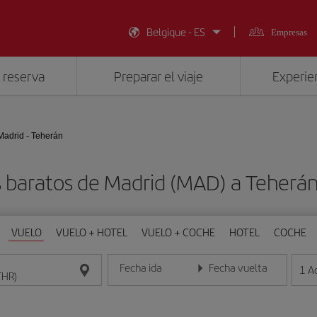
Belgique - ES
Empresas
 reserva
Preparar el viaje
Experien
Madrid - Teherán
 baratos de Madrid (MAD) a Teherá
VUELO
VUELO + HOTEL
VUELO + COCHE
HOTEL
COCHE
Fecha ida
Fecha vuelta
1
A
Introduce la fecha en formato día/mes/año
Introduce la fecha en format