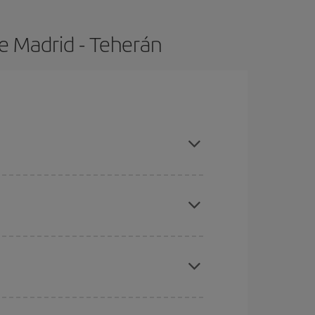
e Madrid - Teherán
as con antelación y puedes ser flexible con las
ratos
. Dinos desde dónde vuelas, a dónde
ra días cercanos
, tanto de ida como de vuelta,
gunos
horarios
puede que te hagan ahorrar aún
eral las Navidades, la Semana Santa y los