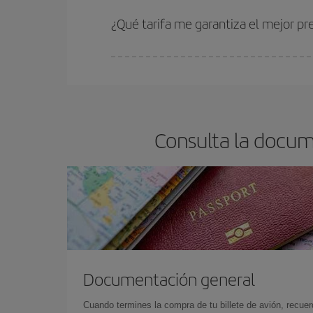
Cuanto antes reserves
tus vuelos, mejores precio
estén disponibles o se vayan agotando. Por eso,
¿Qué tarifa me garantiza el mejor pr
En Iberia, tenemos distintas tarifas para garantiz
Consulta la docume
Documentación general
Cuando termines la compra de tu billete de avión, recuer