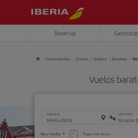
Saltar al contenido principal
Reservar
Gestionar
Vuelos baratos
Europa
Bélgica
Bruselas
Mel
Vuelos barat
ORIGEN
DESTINO
Seleccione
Pagar con Avios
Ida y vuelta