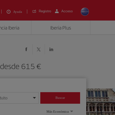
Registro
Acceso
Ayuda
cia Iberia
Iberia Plus
) desde 615 €
dulto
Buscar
o día/mes/año
Más Económica