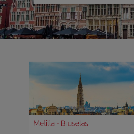
una
opción
Melilla
-
Bruselas