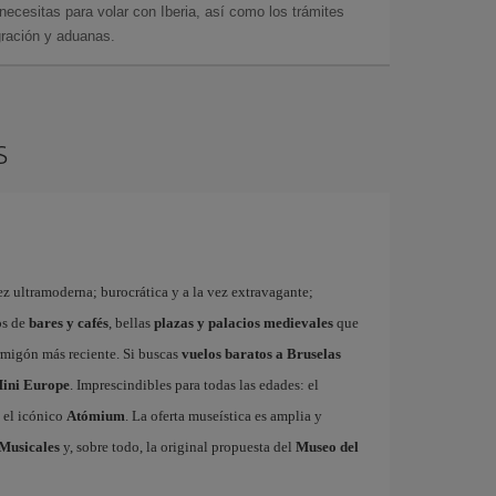
cesitas para volar con Iberia, así como los trámites
gración y aduanas.
s
ez ultramoderna; burocrática y a la vez extravagante;
os de
bares y cafés
, bellas
plazas y palacios medievales
que
rmigón más reciente. Si buscas
vuelos baratos a Bruselas
ini Europe
. Imprescindibles para todas las edades: el
 el icónico
Atómium
. La oferta museística es amplia y
Musicales
y, sobre todo, la original propuesta del
Museo del