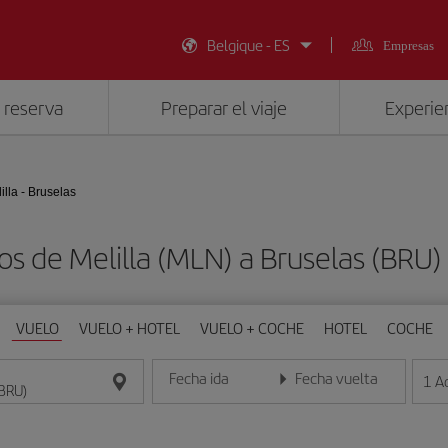
Belgique - ES
Empresas
 reserva
Preparar el viaje
Experien
illa - Bruselas
os de Melilla (MLN) a Bruselas (BRU
VUELO
VUELO + HOTEL
VUELO + COCHE
HOTEL
COCHE
Fecha ida
Fecha vuelta
1
A
Introduce la fecha en formato día/mes/año
Introduce la fecha en format