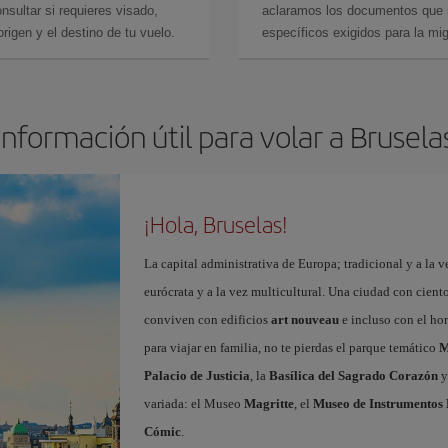
sultar si requieres visado,
aclaramos los documentos que ne
rigen y el destino de tu vuelo.
específicos exigidos para la mi
Información útil para volar a Brusela
¡Hola, Bruselas!
La capital administrativa de Europa; tradicional y a la v
eurócrata y a la vez multicultural. Una ciudad con cient
conviven con edificios
art nouveau
e incluso con el ho
para viajar en familia, no te pierdas el parque temático
M
Palacio de Justicia
, la
Basílica del Sagrado Corazón
y
variada: el Museo
Magritte
, el
Museo de Instrumentos 
Cómic
.