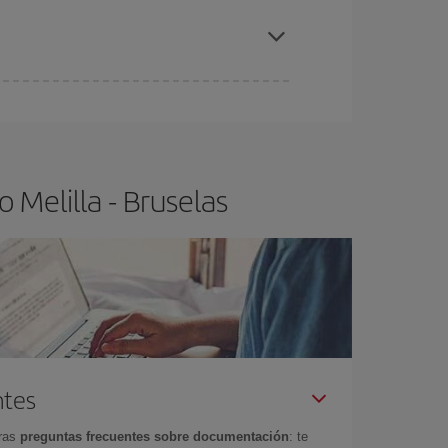
elo y de que las tarifas más baratas (turista)
lilla-Bruselas-dest
.
ra el vuelo más barato.
 Melilla - Bruselas
ntes
tras
preguntas frecuentes sobre documentación
: te