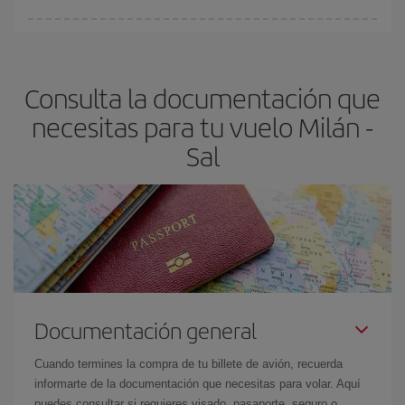
fundamental
para conseguir
vuelos baratos a Milán-Sal-dest
.
En Iberia, tenemos distintas tarifas para garantizarte el mejor
precio según tus necesidades de viaje. La tarifa básica, te
asegura el vuelo más barato.
Consulta la documentación que
necesitas para tu vuelo Milán -
Sal
Documentación general
Cuando termines la compra de tu billete de avión, recuerda
informarte de la documentación que necesitas para volar. Aquí
puedes consultar si requieres visado, pasaporte, seguro o