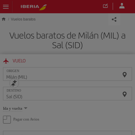
Saltar al contenido principal
Vuelos baratos
Vuelos baratos de Milán (MIL) a
Sal (SID)
VUELO
ORIGEN
DESTINO
Seleccione
Ida y vuelta
una
opción
Pagar con Avios