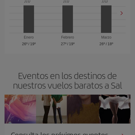
Enero
Febrero
Marzo
26º
/
19º
27º
/
19º
26º
/
18º
Eventos en los destinos de
nuestros vuelos baratos a Sal
Consulta los próximos eventos