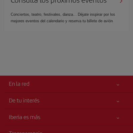
Conciertos, teatro, festivales, danza... Déjate inspirar por los
mejores eventos del calendario y reserva tu billete de avión
En la red
De tu interés
Tu seguridad es lo primero
Iberia es más
Accesibilidad
Noticias y Novedades
Compromiso de servicio