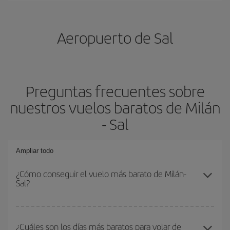
Aeropuerto de Sal
Preguntas frecuentes sobre
nuestros vuelos baratos de Milán
- Sal
Ampliar todo
¿Cómo conseguir el vuelo más barato de Milán-
Sal?
Podrás ahorrar en tu billete de avión de Milán-Sal-dest y conseguir
el vuelo más barato si evitas temporadas altas, compras con
¿Cuáles son los días más baratos para volar de