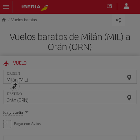
Saltar al contenido principal
Vuelos baratos
Vuelos baratos de Milán (MIL) a
Orán (ORN)
VUELO
ORIGEN
DESTINO
Seleccione
Ida y vuelta
una
opción
Pagar con Avios