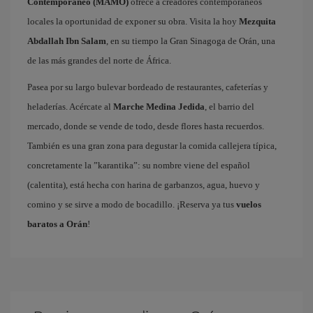
Contemporáneo (MAMO)
ofrece a creadores contemporáneos
locales la oportunidad de exponer su obra. Visita la hoy
Mezquita
Abdallah Ibn Salam
, en su tiempo la Gran Sinagoga de Orán, una
de las más grandes del norte de África.
Pasea por su largo bulevar bordeado de restaurantes, cafeterías y
heladerías. Acércate al
Marche Medina Jedida
, el barrio del
mercado, donde se vende de todo, desde flores hasta recuerdos.
También es una gran zona para degustar la comida callejera típica,
concretamente la ”karantika”: su nombre viene del español
(calentita), está hecha con harina de garbanzos, agua, huevo y
comino y se sirve a modo de bocadillo. ¡Reserva ya tus
vuelos
baratos a Orán
!