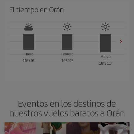
El tiempo en Orán
Enero
Febrero
Marzo
15º
/
9º
16º
/
9º
18º
/
11º
Eventos en los destinos de
nuestros vuelos baratos a Orán