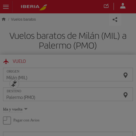
Saltar al contenido principal
Vuelos baratos
Vuelos baratos de Milán (MIL) a
Palermo (PMO)
VUELO
ORIGEN
DESTINO
Seleccione
Ida y vuelta
una
opción
Pagar con Avios