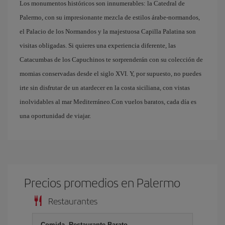
Los monumentos históricos son innumerables: la Catedral de
Palermo, con su impresionante mezcla de estilos árabe-normandos,
el Palacio de los Normandos y la majestuosa Capilla Palatina son
visitas obligadas. Si quieres una experiencia diferente, las
Catacumbas de los Capuchinos te sorprenderán con su colección de
momias conservadas desde el siglo XVI. Y, por supuesto, no puedes
irte sin disfrutar de un atardecer en la costa siciliana, con vistas
inolvidables al mar Mediterráneo.Con vuelos baratos, cada día es
una oportunidad de viajar.
Precios promedios en Palermo
Restaurantes
Comida, Restaurante Barato