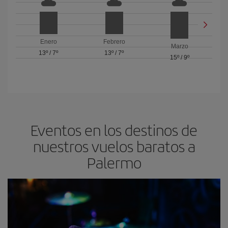
Enero
Febrero
Marzo
13º
/
7º
13º
/
7º
15º
/
9º
Eventos en los destinos de
nuestros vuelos baratos a
Palermo