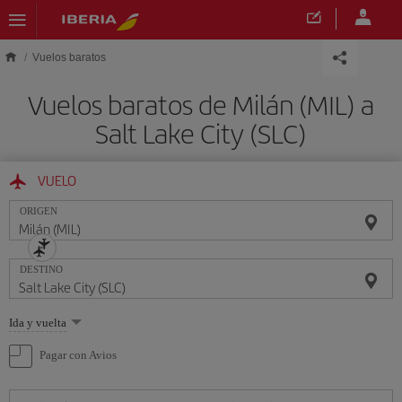
Saltar al contenido principal
Vuelos baratos
Vuelos baratos de Milán (MIL) a
Salt Lake City (SLC)
VUELO
ORIGEN
DESTINO
Seleccione
Ida y vuelta
una
opción
Pagar con Avios