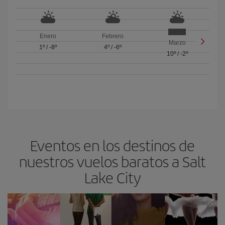
Enero
Febrero
Marzo
1º
/
-8º
4º
/
-6º
10º
/
-2º
Eventos en los destinos de
nuestros vuelos baratos a Salt
Lake City