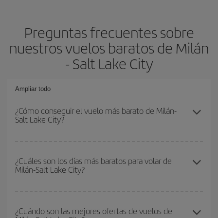
Preguntas frecuentes sobre
nuestros vuelos baratos de Milán
- Salt Lake City
Ampliar todo
¿Cómo conseguir el vuelo más barato de Milán-
Salt Lake City?
Podrás ahorrar en tu billete de avión de Milán-Salt Lake City-dest
y conseguir el vuelo más barato si evitas temporadas altas,
¿Cuáles son los días más baratos para volar de
Milán-Salt Lake City?
compras con antelación y puedes ser flexible con las fechas y
horarios de ida y vuelta.
Para saber qué días te saldrá más económico volar, solo tienes
que empezar una consulta en nuestro
buscador de vuelos
¿Cuándo son las mejores ofertas de vuelos de
baratos
. Dinos desde dónde vuelas, a dónde quieres ir y en qué